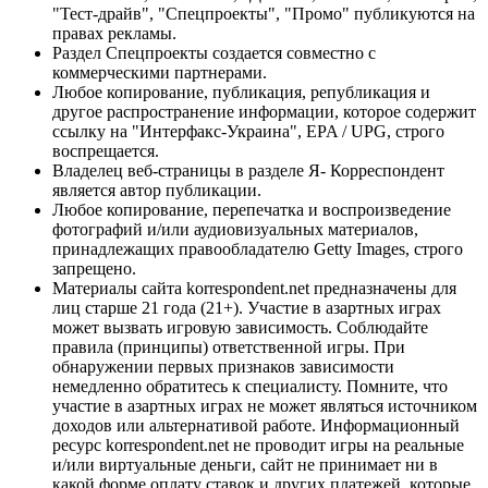
"Тест-драйв", "Спецпроекты", "Промо" публикуются на
правах рекламы.
Раздел Спецпроекты создается совместно с
коммерческими партнерами.
Любое копирование, публикация, републикация и
другое распространение информации, которое содержит
ссылку на "Интерфакс-Украина", EPA / UPG, строго
воспрещается.
Владелец веб-страницы в разделе Я- Корреспондент
является автор публикации.
Любое копирование, перепечатка и воспроизведение
фотографий и/или аудиовизуальных материалов,
принадлежащих правообладателю Getty Images, строго
запрещено.
Материалы сайта korrespondent.net предназначены для
лиц старше 21 года (21+). Участие в азартных играх
может вызвать игровую зависимость. Соблюдайте
правила (принципы) ответственной игры. При
обнаружении первых признаков зависимости
немедленно обратитесь к специалисту. Помните, что
участие в азартных играх не может являться источником
доходов или альтернативой работе. Информационный
ресурс korrespondent.net не проводит игры на реальные
и/или виртуальные деньги, сайт не принимает ни в
какой форме оплату ставок и других платежей, которые