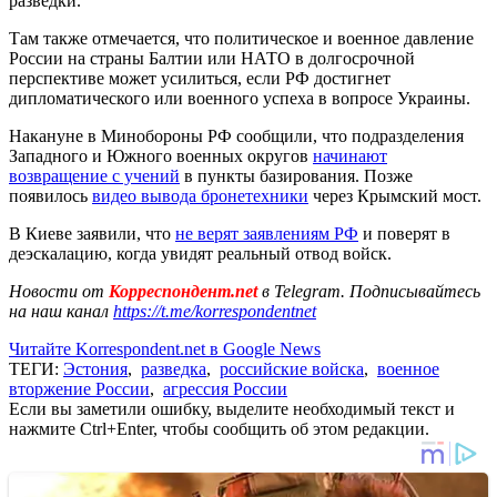
разведки.
Там также отмечается, что политическое и военное давление
России на страны Балтии или НАТО в долгосрочной
перспективе может усилиться, если РФ достигнет
дипломатического или военного успеха в вопросе Украины.
Накануне в Минобороны РФ сообщили, что подразделения
Западного и Южного военных округов
начинают
возвращение с учений
в пункты базирования. Позже
появилось
видео вывода бронетехники
через Крымский мост.
В Киеве заявили, что
не верят заявлениям РФ
и поверят в
деэскалацию, когда увидят реальный отвод войск.
Новости от
Корреспондент.net
в Telegram. Подписывайтесь
на наш канал
https://t.me/korrespondentnet
Читайте Korrespondent.net в Google News
ТЕГИ:
Эстония
,
разведка
,
российские войска
,
военное
вторжение России
,
агрессия России
Если вы заметили ошибку, выделите необходимый текст и
нажмите Ctrl+Enter, чтобы сообщить об этом редакции.