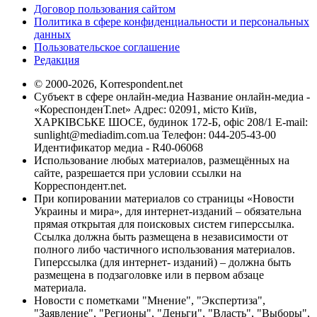
Договор пользования сайтом
Политика в сфере конфиденциальности и персональных
данных
Пользовательское соглашение
Редакция
© 2000-2026, Korrespondent.net
Субъект в сфере онлайн-медиа Название онлайн-медиа -
«КореспонденТ.net» Адрес: 02091, місто Київ,
ХАРКІВСЬКЕ ШОСЕ, будинок 172-Б, офіс 208/1 E-mail:
sunlight@mediadim.com.ua
Телефон: 044-205-43-00
Идентификатор медиа - R40-06068
Использование любых материалов, размещённых на
сайте, разрешается при условии ссылки на
Корреспондент.net.
При копировании материалов со страницы «Новости
Украины и мира», для интернет-изданий – обязательна
прямая открытая для поисковых систем гиперссылка.
Ссылка должна быть размещена в независимости от
полного либо частичного использования материалов.
Гиперссылка (для интернет- изданий) – должна быть
размещена в подзаголовке или в первом абзаце
материала.
Новости с пометками "Мнение", "Экспертиза",
"Заявление", "Регионы", "Деньги", "Власть", "Выборы",