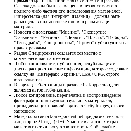
прямая открытая для поисковых систем гиперссылка.
Ссылка должна быть размещена в независимости от
полного либо частичного использования материалов.
Гиперссылка (для интернет- изданий) – должна быть
размещена в подзаголовке или в первом абзаце
материала.
Новости с пометками "Мнение", "Экспертиза",
"Заявление", "Регионы", "Деньги", "Власть", "Выборы",
"Тест-драйв", "Спецпроекты", "Промо" публикуются на
правах рекламы.
Раздел Спецпроекты создается совместно с
коммерческими партнерами.
Любое копирование, публикация, републикация и
другое распространение информации, которое содержит
ссылку на "Интерфакс-Украина", EPA / UPG, строго
воспрещается.
Владелец веб-страницы в разделе Я- Корреспондент
является автор публикации.
Любое копирование, перепечатка и воспроизведение
фотографий и/или аудиовизуальных материалов,
принадлежащих правообладателю Getty Images, строго
запрещено.
Материалы сайта korrespondent.net предназначены для
лиц старше 21 года (21+). Участие в азартных играх
может вызвать игровую зависимость. Соблюдайте