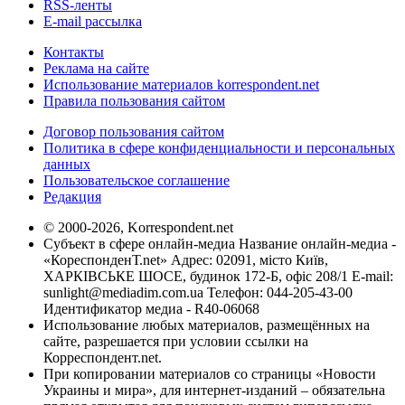
RSS-ленты
E-mail рассылка
Контакты
Реклама на сайте
Использование материалов korrespondent.net
Правила пользования сайтом
Договор пользования сайтом
Политика в сфере конфиденциальности и персональных
данных
Пользовательское соглашение
Редакция
© 2000-2026, Korrespondent.net
Субъект в сфере онлайн-медиа Название онлайн-медиа -
«КореспонденТ.net» Адрес: 02091, місто Київ,
ХАРКІВСЬКЕ ШОСЕ, будинок 172-Б, офіс 208/1 E-mail:
sunlight@mediadim.com.ua
Телефон: 044-205-43-00
Идентификатор медиа - R40-06068
Использование любых материалов, размещённых на
сайте, разрешается при условии ссылки на
Корреспондент.net.
При копировании материалов со страницы «Новости
Украины и мира», для интернет-изданий – обязательна