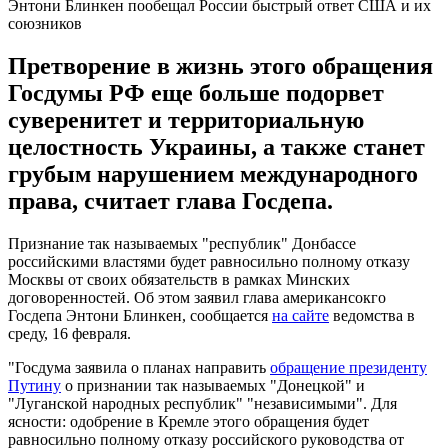
Энтони Блинкен пообещал России быстрый ответ США и их
союзников
Претворение в жизнь этого обращения
Госдумы РФ еще больше подорвет
суверенитет и территориальную
целостность Украины, а также станет
грубым нарушением международного
права, считает глава Госдепа.
Признание так называемых "республик" Донбассе
российскими властями будет равносильно полному отказу
Москвы от своих обязательств в рамках Минских
договоренностей. Об этом заявил глава американсокго
Госдепа Энтони Блинкен, сообщается
на сайте
ведомства в
среду, 16 февраля.
"Госдума заявила о планах направить
обращение президенту
Путину
о признании так называемых "Донецкой" и
"Луганской народных республик" "независимыми". Для
ясности: одобрение в Кремле этого обращения будет
равносильно полному отказу российского руководства от