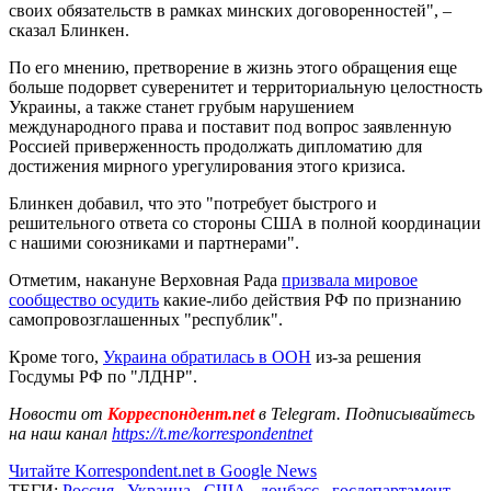
своих обязательств в рамках минских договоренностей", –
сказал Блинкен.
По его мнению, претворение в жизнь этого обращения еще
больше подорвет суверенитет и территориальную целостность
Украины, а также станет грубым нарушением
международного права и поставит под вопрос заявленную
Россией приверженность продолжать дипломатию для
достижения мирного урегулирования этого кризиса.
Блинкен добавил, что это "потребует быстрого и
решительного ответа со стороны США в полной координации
с нашими союзниками и партнерами".
Отметим, накануне Верховная Рада
призвала мировое
сообщество осудить
какие-либо действия РФ по признанию
самопровозглашенных "республик".
Кроме того,
Украина обратилась в ООН
из-за решения
Госдумы РФ по "ЛДНР".
Новости от
Корреспондент.net
в Telegram. Подписывайтесь
на наш канал
https://t.me/korrespondentnet
Читайте Korrespondent.net в Google News
ТЕГИ:
Россия
,
Украина
,
США
,
донбасс
,
госдепартамент