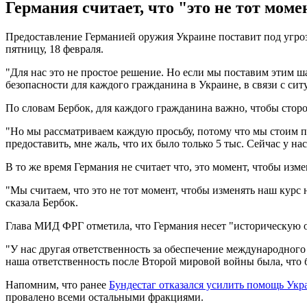
Германия считает, что "это не тот моме
Предоставление Германией оружия Украине поставит под угро
пятницу, 18 февраля.
"Для нас это не простое решение. Но если мы поставим этим ша
безопасности для каждого гражданина в Украине, в связи с сит
По словам Бербок, для каждого гражданина важно, чтобы стор
"Но мы рассматриваем каждую просьбу, потому что мы стоим п
предоставить, мне жаль, что их было только 5 тыс. Сейчас у на
В то же время Германия не считает что, это момент, чтобы изм
"Мы считаем, что это не тот момент, чтобы изменять наш курс н
сказала Бербок.
Глава МИД ФРГ отметила, что Германия несет "историческую от
"У нас другая ответственность за обеспечение международног
наша ответственность после Второй мировой войны была, что б
Напомним, что ранее
Бундестаг отказался усилить помощь Укр
провалено всеми остальными фракциями.