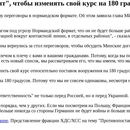
нт", чтобы изменять свой курс на 180 гр
зу переговоры в нормандском формате. Об этом заявила глава
гом под угрозу Нормандский формат, что он не будет больше рабо
уацией вокруг контактной линии, в отдельных районах", - сказал
оны вернулись за стол переговоров, чтобы обсудить Минские дог
лечом к плечу с вами и вашими гражданами. Потому, когда вы 
с есть новый список, мы рассматриваем его, что мы имеем, что м
енить свой курс относительно поставок вооружения на 180 граду
а 180 градусов. Потому что мы не совсем одинаковы, несмотря на
ветственность" не только перед Россией, но и перед Украиной.
о порядка, чем у других. Если мы посмотрим на Польшу, Францию
ольше никогда со стороны Германии не будет войны и больше ни
аине
. Представление фракции ХДС/ХСС на тему "Противопостав