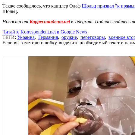
Также сообщалось, что канцлер Олаф
Шольц призвал "к прямы
Шольц.
Новости от
Корреспондент.net
в Telegram. Подписывайтесь н
Читайте Korrespondent.net в Google News
ТЕГИ:
Украина
,
Германия
,
оружие
,
переговоры
,
военное вто
Если вы заметили ошибку, выделите необходимый текст и нажми