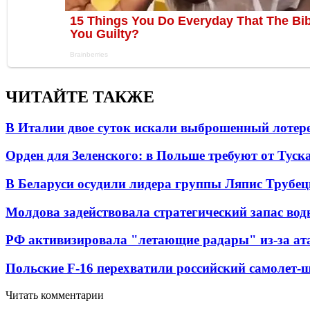
ЧИТАЙТЕ ТАКЖЕ
В Италии двое суток искали выброшенный лоте
Орден для Зеленского: в Польше требуют от Туск
В Беларуси осудили лидера группы Ляпис Трубе
Молдова задействовала стратегический запас вод
РФ активизировала "летающие радары" из-за а
Польские F-16 перехватили российский самолет-
Читать комментарии