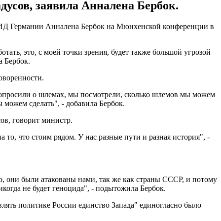
адусов, заявила Анналена Бербок.
 МИД Германии Анналена Бербок на Мюнхенской конференции в
тать, это, с моей точки зрения, будет также большой угрозой
а Бербок.
оворенности.
попросили о шлемах, мы посмотрели, сколько шлемов мы можем
ы можем сделать", - добавила Бербок.
сов, говорит министр.
 то, что стоим рядом. У нас разные пути и разная история", -
, они были атакованы нами, так же как страны СССР, и потому
когда не будет геноцида", - подытожила Бербок.
лять политике России единство Запада" единогласно было