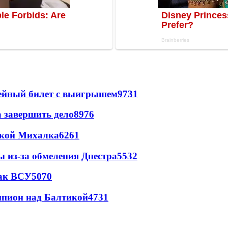
рейный билет с выигрышем
9731
а завершить дело
8976
цкой Михалка
6261
ы из-за обмеления Днестра
5532
так ВСУ
5070
шпион над Балтикой
4731