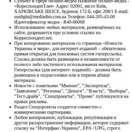
Субъект в сфере онлайн-медиа Название онлайн-медиа -
«КореспонденТ.net» Адрес: 02091, місто Київ,
ХАРКІВСЬКЕ ШОСЕ, будинок 172-Б, офіс 208/1 E-mail:
sunlight@mediadim.com.ua
Телефон: 044-205-43-00
Идентификатор медиа - R40-06068
Использование любых материалов, размещённых на
сайте, разрешается при условии ссылки на
Корреспондент.net.
При копировании материалов со страницы «Новости
Украины и мира», для интернет-изданий – обязательна
прямая открытая для поисковых систем гиперссылка.
Ссылка должна быть размещена в независимости от
полного либо частичного использования материалов.
Гиперссылка (для интернет- изданий) – должна быть
размещена в подзаголовке или в первом абзаце
материала.
Новости с пометками "Мнение", "Экспертиза",
"Заявление", "Регионы", "Деньги", "Власть", "Выборы",
"Тест-драйв", "Спецпроекты", "Промо" публикуются на
правах рекламы.
Раздел Спецпроекты создается совместно с
коммерческими партнерами.
Любое копирование, публикация, републикация и
другое распространение информации, которое содержит
ссылку на "Интерфакс-Украина", EPA / UPG, строго