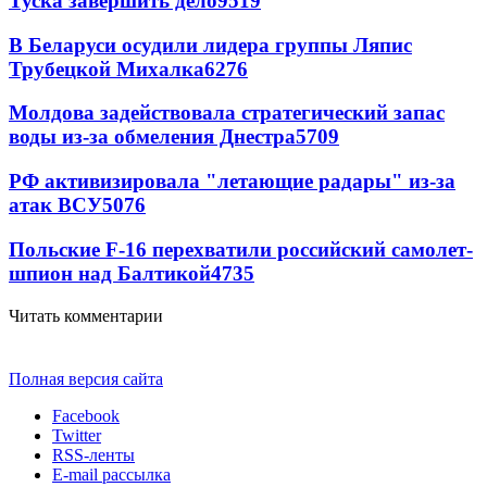
Туска завершить дело
9519
В Беларуси осудили лидера группы Ляпис
Трубецкой Михалка
6276
Молдова задействовала стратегический запас
воды из-за обмеления Днестра
5709
РФ активизировала "летающие радары" из-за
атак ВСУ
5076
Польские F-16 перехватили российский самолет-
шпион над Балтикой
4735
Читать комментарии
Полная версия сайта
Facebook
Twitter
RSS-ленты
E-mail рассылка