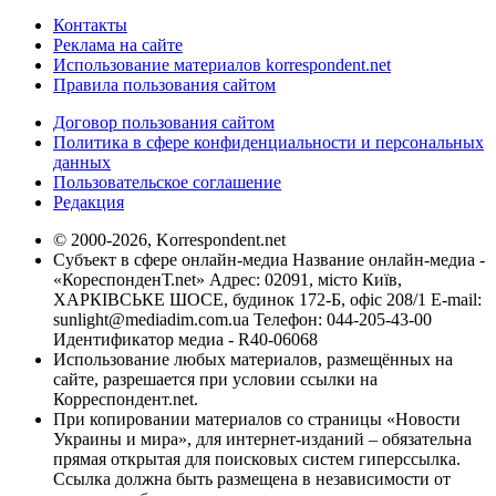
Контакты
Реклама на сайте
Использование материалов korrespondent.net
Правила пользования сайтом
Договор пользования сайтом
Политика в сфере конфиденциальности и персональных
данных
Пользовательское соглашение
Редакция
© 2000-2026, Korrespondent.net
Субъект в сфере онлайн-медиа Название онлайн-медиа -
«КореспонденТ.net» Адрес: 02091, місто Київ,
ХАРКІВСЬКЕ ШОСЕ, будинок 172-Б, офіс 208/1 E-mail:
sunlight@mediadim.com.ua
Телефон: 044-205-43-00
Идентификатор медиа - R40-06068
Использование любых материалов, размещённых на
сайте, разрешается при условии ссылки на
Корреспондент.net.
При копировании материалов со страницы «Новости
Украины и мира», для интернет-изданий – обязательна
прямая открытая для поисковых систем гиперссылка.
Ссылка должна быть размещена в независимости от