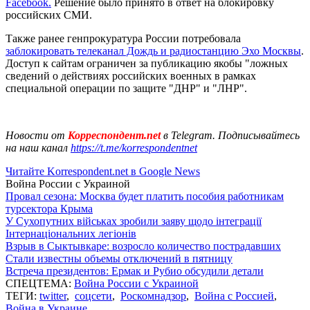
Facebook.
Решение было принято в ответ на блокировку
российских СМИ.
Также ранее генпрокуратура России потребовала
заблокировать телеканал Дождь и радиостанцию Эхо Москвы
.
Доступ к сайтам ограничен за публикацию якобы "ложных
сведений о действиях российских военных в рамках
специальной операции по защите "ДНР" и "ЛНР".
Новости от
Корреспондент.net
в Telegram. Подписывайтесь
на наш канал
https://t.me/korrespondentnet
Читайте Korrespondent.net в Google News
Война России с Украиной
Провал сезона: Москва будет платить пособия работникам
турсектора Крыма
У Сухопутних військах зробили заяву щодо інтеграції
Інтернаціональних легіонів
Взрыв в Сыктывкаре: возросло количество пострадавших
Стали известны объемы отключений в пятницу
Встреча президентов: Ермак и Рубио обсудили детали
СПЕЦТЕМА:
Война России с Украиной
ТЕГИ:
twitter
,
соцсети
,
Роскомнадзор
,
Война с Россией
,
Война в Украине