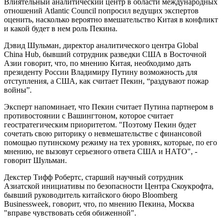
Влиятельный аналитический центр в области международных
отношений Atlantic Council попросил ведущих экспертов
оценить, насколько вероятно вмешательство Китая в конфликт
и какой будет в нем роль Пекина.
Дэвид Шульман, директор аналитического центра Global
China Hub, бывший сотрудник разведки США в Восточной
Азии говорит, что, по мнению Китая, необходимо дать
президенту России Владимиру Путину возможность для
отступления, а США, как считает Пекин, “раздувают пожар
войны”.
Эксперт напоминает, что Пекин считает Путина партнером в
противостоянии с Вашингтоном, которое считает
геостратегическим приоритетом. "Поэтому Пекин будет
сочетать свою риторику о невмешательстве с финансовой
помощью путинскому режиму на тех уровнях, которые, по его
мнению, не вызовут серьезного ответа США и НАТО", -
говорит Шульман.
Декстер Тифф Робертс, старший научный сотрудник
Азиатской инициативы по безопасности Центра Скоукрофта,
бывший руководитель китайского бюро Bloomberg
Businessweek, говорит, что, по мнению Пекина, Москва
"вправе чувствовать себя обиженной".