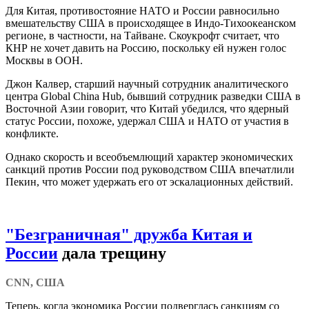
Для Китая, противостояние НАТО и России равносильно
вмешательству США в происходящее в Индо-Тихоокеанском
регионе, в частности, на Тайване. Скоукрофт считает, что
КНР не хочет давить на Россию, поскольку ей нужен голос
Москвы в ООН.
Джон Калвер, старший научный сотрудник аналитического
центра Global China Hub, бывший сотрудник разведки США в
Восточной Азии говорит, что Китай убедился, что ядерный
статус России, похоже, удержал США и НАТО от участия в
конфликте.
Однако скорость и всеобъемлющий характер экономических
санкций против России под руководством США впечатлили
Пекин, что может удержать его от эскалационных действий.
"Безграничная" дружба Китая и
России
дала трещину
CNN, США
Теперь, когда экономика России подверглась санкциям со