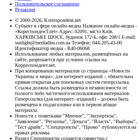
Пользовательское соглашение
Редакция
© 2000-2026, Korrespondent.net
Субъект в сфере онлайн-медиа Название онлайн-медиа -
«КореспонденТ.net» Адрес: 02091, місто Київ,
ХАРКІВСЬКЕ ШОСЕ, будинок 172-Б, офіс 208/1 E-mail:
sunlight@mediadim.com.ua
Телефон: 044-205-43-00
Идентификатор медиа - R40-06068
Использование любых материалов, размещённых на
сайте, разрешается при условии ссылки на
Корреспондент.net.
При копировании материалов со страницы «Новости
Украины и мира», для интернет-изданий – обязательна
прямая открытая для поисковых систем гиперссылка.
Ссылка должна быть размещена в независимости от
полного либо частичного использования материалов.
Гиперссылка (для интернет- изданий) – должна быть
размещена в подзаголовке или в первом абзаце
материала.
Новости с пометками "Мнение", "Экспертиза",
"Заявление", "Регионы", "Деньги", "Власть", "Выборы",
"Тест-драйв", "Спецпроекты", "Промо" публикуются на
правах рекламы.
Раздел Спецпроекты создается совместно с