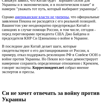
Сяньжун заявил, что Китай будет "хорошей силой для
Украины и в экономическом, и в политическом плане" и
намерен "уважать тот путь, который выбирают украинцы".
Однако
американские власти не уверены
, что официальные
заявления Пекина не расходятся с его реальной позицией.
Вашингтон уже неоднократно предупреждал Китай о
санкциях в случае помощи России, в том числе, сегодня -
перед переговорами президента США Джо Байдена и
председателя КНР Си Цзиньпина о войне в Украине.
В последние дни Китай делает шаги, которые
свидетельствуют о его дистанцировании от России, к
примеру, отказ поддержать резолюцию РФ в Совбезе ООН о
войне против Украины. Но Пекин все-таки демонстрирует
намерение сохранить определенные отношения с Кремлем,
говорят эксперты.
Корреспондент.net
собрал мнение
экспертов и прессы.
Си не хочет отвечать за войну против
Украины