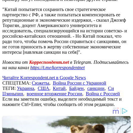
"Китай попытается сохранить свое стратегическое
партнерство с РФ, а также попытаться компенсировать ее
репутационные и экономические издержки, - сказал Джозеф
Торигян, доцент Американского университета и
исследователь, специализирующийся на истории советско- и
российско-китайских отношений. - Но Китай показал, что
ради того, чтобы помочь России справиться с санкциями, он
не готов приносить в жертву собственные экономические
интересы [навлекая санкции на себя]".
Новости от
Корреспондент.net
в Telegram. Подписывайтесь
на наш канал
https://t.me/korrespondentnet
Читайте Korrespondent.net в Google News
СПЕЦТЕМА:
Сюжеты
,
Война России с Украиной
ТЕГИ:
Украина
,
США
,
Китай
,
Байден
,
санкции
,
Си
Цзиньпин
,
военное вторжение России
,
Война с Россией
Если вы заметили ошибку, выделите необходимый текст и
нажмите Ctrl+Enter, чтобы сообщить об этом редакции.