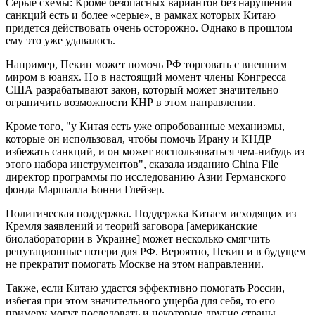
Серые схемы: Кроме безопасных вариантов без нарушения
санкций есть и более «серые», в рамках которых Китаю
придется действовать очень осторожно. Однако в прошлом
ему это уже удавалось.
Например, Пекин может помочь РФ торговать с внешним
миром в юанях. Но в настоящий момент члены Конгресса
США разрабатывают закон, который может значительно
ограничить возможности КНР в этом направлении.
Кроме того, "у Китая есть уже опробованные механизмы,
которые он использовал, чтобы помочь Ирану и КНДР
избежать санкций, и он может воспользоваться чем-нибудь из
этого набора инструментов", сказала изданию China File
директор программы по исследованию Азии Германского
фонда Маршалла Бонни Глейзер.
Политическая поддержка. Поддержка Китаем исходящих из
Кремля заявлений и теорий заговора [американские
биолаборатории в Украине] может несколько смягчить
репутационные потери для РФ. Вероятно, Пекин и в будущем
не прекратит помогать Москве на этом направлении.
Также, если Китаю удастся эффективно помогать России,
избегая при этом значительного ущерба для себя, то его
примеру могут последовать и некоторые другие страны.