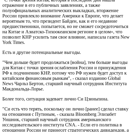
отражение в его публичных заявлениях, а также
полуофициальных аналитических выкладках, вторжение
России привлекло внимание Америки к Европе, что делает
вероятным то, что президент Байден, как и его недавние
предшественники, попытается, но не сможет сосредоточиться
на Китае и Азиатско-Тихоокеанском регионе в целом», что
позволит КНР усилить там свое влияние, написала газета New
York Times.
Есть и другие потенциальные выгоды.
"Чем дольше будет продолжаться [война], тем больше выгоды
для Китая с точки зрения ослабления России и принуждения
РФ к подчинению КНР, потому что РФ нужен будет доступ к
китайским финансовым рынкам", - сказал изданию Global
News Чарльз Бертон, старший научный сотрудник Института
Макдональда-Лорье.
Более того, ситуация задевает лично Си Цзиньпина.
"Си есть что терять, поскольку он лично [ранее] сделал ставку
на отношения с Путиным, - сказала Bloomberg Элизабет
Уишник, старший научный сотрудник американского
исследовательского института CNA. - Если его политика в
отношении России не принесет стратегических дивидендов, а