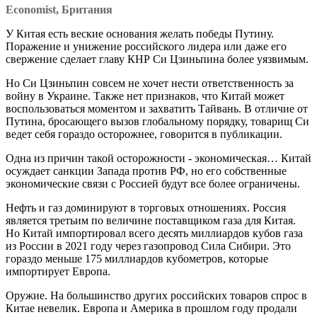
Economist, Британия
У Китая есть веские основания желать победы Путину.
Поражение и унижение российского лидера или даже его
свержение сделает главу КНР Си Цзиньпина более уязвимым.
Но Си Цзиньпин совсем не хочет нести ответственность за
войну в Украине. Также нет признаков, что Китай может
воспользоваться моментом и захватить Тайвань. В отличие от
Путина, бросающего вызов глобальному порядку, товарищ Си
ведет себя гораздо осторожнее, говорится в публикации.
Одна из причин такой осторожности - экономическая… Китай
осуждает санкции Запада против РФ, но его собственные
экономические связи с Россией будут все более ограничены.
Нефть и газ доминируют в торговых отношениях. Россия
является третьим по величине поставщиком газа для Китая.
Но Китай импортировал всего десять миллиардов кубов газа
из России в 2021 году через газопровод Сила Сибири. Это
гораздо меньше 175 миллиардов кубометров, которые
импортирует Европа.
Оружие. На большинство других российских товаров спрос в
Китае невелик. Европа и Америка в прошлом году продали