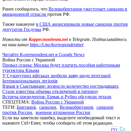
Ранее сообщалось, что
Великобритания ужесточает санкции в
авиационной отрасли
против РФ.
Также накануне
в США анонсировали новые санкции против
депутатов Госдумы
РФ.
Новости от
Корреспондент.net
в Telegram. Подписывайтесь
на наш канал
https://t.me/korrespondentnet
Читайте Korrespondent.net в Google News
Война России с Украиной
Провал сезона: Москва будет платить пособия работникам
турсектора Крыма
У Сухопутних військах зробили заяву щодо інтеграції
Інтернаціональних легіонів
Взрыв в Сыктывкаре: возросло количество пострадавших
Стали известны объемы отключений в пятницу
Встреча президентов: Ермак и Рубио обсудили детали
СПЕЦТЕМА:
Война России с Украиной
ТЕГИ:
Британия
,
санкции
,
Великобритания
,
санкции
против России
,
военное вторжение России
Если вы заметили ошибку, выделите необходимый текст и
нажмите Ctrl+Enter, чтобы сообщить об этом редакции.