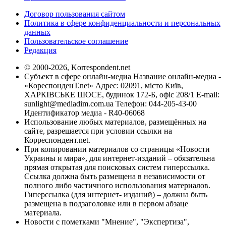
Договор пользования сайтом
Политика в сфере конфиденциальности и персональных
данных
Пользовательское соглашение
Редакция
© 2000-2026, Korrespondent.net
Субъект в сфере онлайн-медиа Название онлайн-медиа -
«КореспонденТ.net» Адрес: 02091, місто Київ,
ХАРКІВСЬКЕ ШОСЕ, будинок 172-Б, офіс 208/1 E-mail:
sunlight@mediadim.com.ua
Телефон: 044-205-43-00
Идентификатор медиа - R40-06068
Использование любых материалов, размещённых на
сайте, разрешается при условии ссылки на
Корреспондент.net.
При копировании материалов со страницы «Новости
Украины и мира», для интернет-изданий – обязательна
прямая открытая для поисковых систем гиперссылка.
Ссылка должна быть размещена в независимости от
полного либо частичного использования материалов.
Гиперссылка (для интернет- изданий) – должна быть
размещена в подзаголовке или в первом абзаце
материала.
Новости с пометками "Мнение", "Экспертиза",