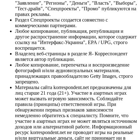
"Заявление", "Регионы", "Деньги", "Власть", "Выборы",
"Тест-драйв", "Спецпроекты", "Промо" публикуются на
правах рекламы.
Раздел Спецпроекты создается совместно с
коммерческими партнерами.
Любое копирование, публикация, републикация и
другое распространение информации, которое содержит
ссылку на "Интерфакс-Украина", EPA / UPG, строго
воспрещается.
Владелец веб-страницы в разделе Я- Корреспондент
является автор публикации.
Любое копирование, перепечатка и воспроизведение
фотографий и/или аудиовизуальных материалов,
принадлежащих правообладателю Getty Images, строго
запрещено.
Материалы сайта korrespondent.net предназначены для
лиц старше 21 года (21+). Участие в азартных играх
может вызвать игровую зависимость. Соблюдайте
правила (принципы) ответственной игры. При
обнаружении первых признаков зависимости
немедленно обратитесь к специалисту. Помните, что
участие в азартных играх не может являться источником
доходов или альтернативой работе. Информационный
ресурс korrespondent.net не проводит игры на реальные
и/или виртуальные деньги, сайт не принимает ни в