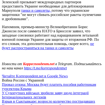
Зеленский призывает международных партнеров
предоставить Украине необходимые для деблокирования
Мариуполя
танки и самолеты,
потому что украинские
защитники "не могут сбивать российские ракеты пулеметами
и дробовиками".
Напомним, премьер-министр Великобритании Борис
Джонсон после саммита НАТО в Брюсселе заявил, что
западные союзники работают над наращиванием летальной
военной помощи Украине для защиты от вторжения РФ. По
его словам, эта дополнительная помощь, скорее всего,
не
будет распространяться на танки и самолеты
Новости от
Корреспондент.net
в Telegram. Подписывайтесь
на наш канал
https://t.me/korrespondentnet
Читайте Korrespondent.net в Google News
Война России с Украиной
Провал сезона: Москва будет платить пособия работникам
турсектора Крыма
У Сухопутних військах зробили заяву щодо інтеграції
Інтернаціональних легіонів
Взрыв в Сыктывкаре: возросло количество пострадавших