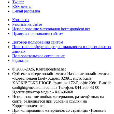
Twitter
RSS-ленты
E-mail рассылка
Контакты
Реклама на сайте
Использование материалов korrespondent.net
Правила пользования сайтом
Договор пользования сайтом
Политика в сфере конфиденциальности и персональных
данных
Пользовательское соглашение
Редакция
© 2000-2026, Korrespondent.net
Субъект в сфере онлайн-медиа Название онлайн-медиа -
«КореспонденТ.net» Адрес: 02091, місто Київ,
ХАРКІВСЬКЕ ШОСЕ, будинок 172-Б, офіс 208/1 E-mail:
sunlight@mediadim.com.ua
Телефон: 044-205-43-00
Идентификатор медиа - R40-06068
Использование любых материалов, размещённых на
сайте, разрешается при условии ссылки на
Корреспондент.net.
При копировании материалов со страницы «Новости