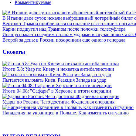
Комментируемые
В Италии двое суток искали выброшенный лотерейный билет
Вертолет Трампа приблизился на опасное расстояние к пассаж
Карни подшутил над Трампом после поломки телесуфлера
Иран угрожает соседним странам ударами в случае новых ат
Второй за день: в России похоронили еще одного генерала
Сюжеты
Итоги 5.8: Удар по Киеву и нехватка антибаллистики
Пытаются взломать Киев. Реакция Запада на удар
Итоги 04.08: "Сафари" в Херсоне и итоги операции
Удары по России. Чего достигла 40-дневная операция
Нападения на украинцев в Польше. Как изменить ситуацию