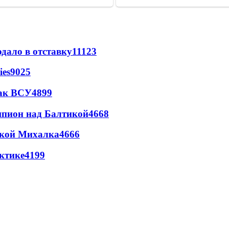
дало в отставку
11123
ies
9025
так ВСУ
4899
шпион над Балтикой
4668
цкой Михалка
4666
ктике
4199