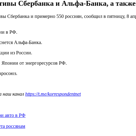
тивы Сбербанка и Альфа-Банка, а также 
вы Сбербанка и примерно 550 россиян, сообщил в пятницу, 8 а
ии в РФ.
снется Альфа-Банка.
кции из России.
 Японии от энергоресурсов РФ.
вросоюз.
а наш канал
https://t.me/korrespondentnet
ои авто в РФ
та россянам