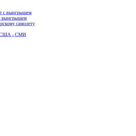
 с выигрышем
ирскому самолету
ак США - СМИ