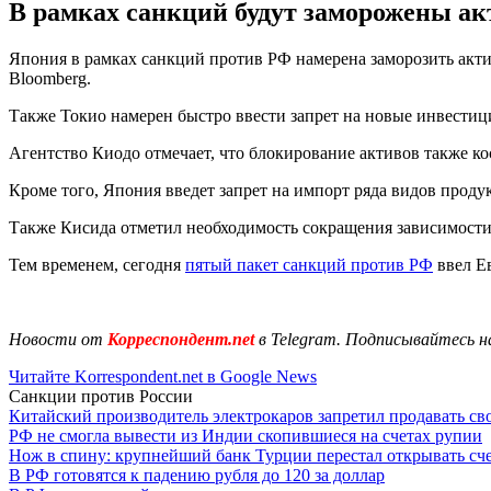
В рамках санкций будут заморожены ак
Япония в рамках санкций против РФ намерена заморозить акти
Bloomberg.
Также Токио намерен быстро ввести запрет на новые инвестиц
Агентство Киодо отмечает, что блокирование активов также ко
Кроме того, Япония введет запрет на импорт ряда видов проду
Также Кисида отметил необходимость сокращения зависимости
Тем временем, сегодня
пятый пакет санкций против РФ
ввел Е
Новости от
Корреспондент.net
в Telegram. Подписывайтесь н
Читайте Korrespondent.net в Google News
Санкции против России
Китайский производитель электрокаров запретил продавать св
РФ не смогла вывести из Индии скопившиеся на счетах рупии
Нож в спину: крупнейший банк Турции перестал открывать сче
В РФ готовятся к падению рубля до 120 за доллар