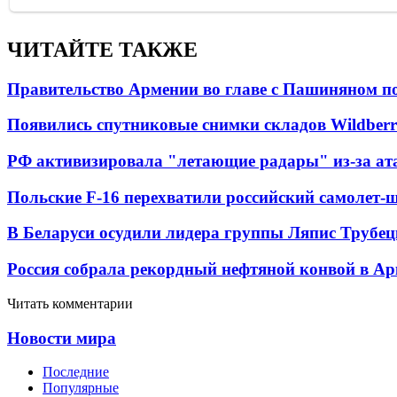
ЧИТАЙТЕ ТАКЖЕ
Правительство Армении во главе с Пашиняном по
Появились спутниковые снимки складов Wildberr
РФ активизировала "летающие радары" из-за а
Польские F-16 перехватили российский самолет-
В Беларуси осудили лидера группы Ляпис Трубе
Россия собрала рекордный нефтяной конвой в Ар
Читать комментарии
Новости мира
Последние
Популярные