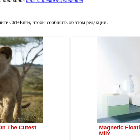
а наш канал
https://t.me/korrespondentnet
те Ctrl+Enter, чтобы сообщить об этом редакции.