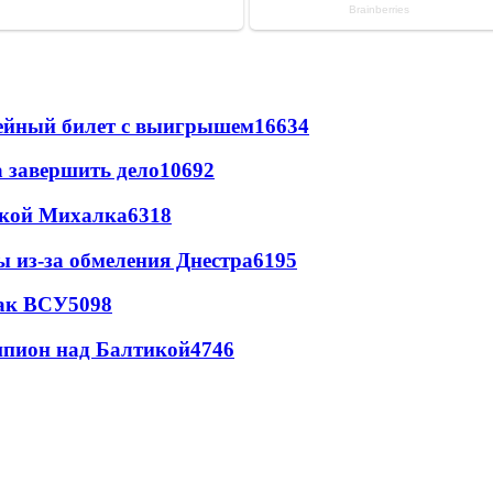
рейный билет с выигрышем
16634
а завершить дело
10692
цкой Михалка
6318
ы из-за обмеления Днестра
6195
так ВСУ
5098
шпион над Балтикой
4746