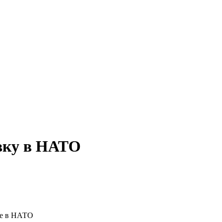
явку в НАТО
ие в НАТО