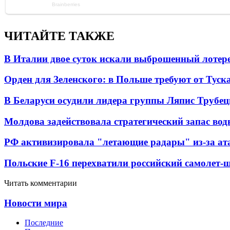
ЧИТАЙТЕ ТАКЖЕ
В Италии двое суток искали выброшенный лоте
Орден для Зеленского: в Польше требуют от Туск
В Беларуси осудили лидера группы Ляпис Трубе
Молдова задействовала стратегический запас вод
РФ активизировала "летающие радары" из-за а
Польские F-16 перехватили российский самолет-
Читать комментарии
Новости мира
Последние