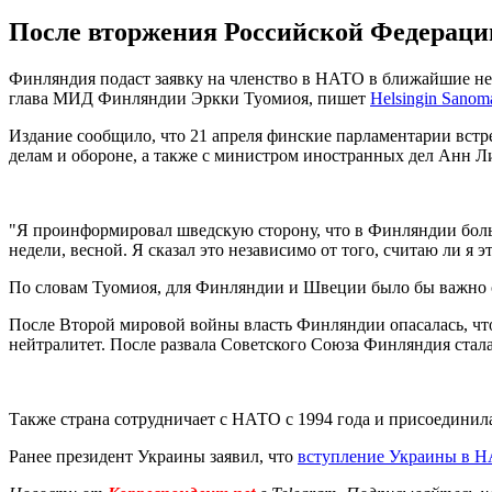
После вторжения Российской Федераци
Финляндия подаст заявку на членство в НАТО в ближайшие нед
глава МИД Финляндии Эркки Туомиоя, пишет
Helsingin Sanom
Издание сообщило, что 21 апреля финские парламентарии вст
делам и обороне, а также с министром иностранных дел Анн 
"Я проинформировал шведскую сторону, что в Финляндии боль
недели, весной. Я сказал это независимо от того, считаю ли я 
По словам Туомиоя, для Финляндии и Швеции было бы важно 
После Второй мировой войны власть Финляндии опасалась, что 
нейтралитет. После развала Советского Союза Финляндия стала
Также страна сотрудничает с НАТО с 1994 года и присоединил
Ранее президент Украины заявил, что
вступление Украины в 