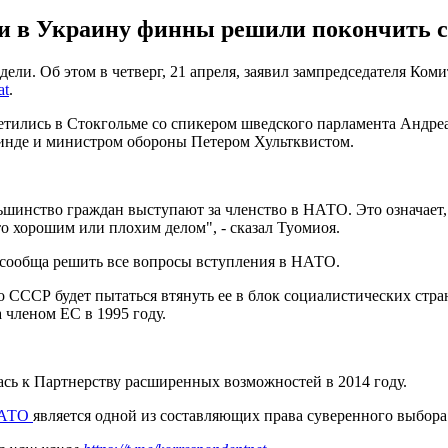
и в Украину финны решили покончить с
ели. Об этом в четверг, 21 апреля, заявил зампредседателя Ко
at
.
ретились в Стокгольме со спикером шведского парламента Андр
Линде и министром обороны Петером Хультквистом.
шинство граждан выступают за членство в НАТО. Это означает,
это хорошим или плохим делом", - сказал Туомиоя.
сообща решить все вопросы вступления в НАТО.
СССР будет пытаться втянуть ее в блок социалистических стран
 членом ЕС в 1995 году.
ась к Партнерству расширенных возможностей в 2014 году.
НАТО
является одной из составляющих права суверенного выбора