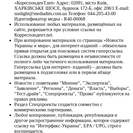
«КореспонденТ.net» Адрес: 02091, місто Київ,
ХАРКІВСЬКЕ ШОСЕ, будинок 172-Б, офіс 208/1 E-mail:
sunlight@mediadim.com.ua
Телефон: 044-205-43-00
Идентификатор медиа - R40-06068
Использование любых материалов, размещённых на
сайте, разрешается при условии ссылки на
Корреспондент.net.
При копировании материалов со страницы «Новости
Украины и мира», для интернет-изданий – обязательна
прямая открытая для поисковых систем гиперссылка.
Ссылка должна быть размещена в независимости от
полного либо частичного использования материалов.
Гиперссылка (для интернет- изданий) – должна быть
размещена в подзаголовке или в первом абзаце
материала.
Новости с пометками "Мнение", "Экспертиза",
"Заявление", "Регионы", "Деньги", "Власть", "Выборы",
"Тест-драйв", "Спецпроекты", "Промо" публикуются на
правах рекламы.
Раздел Спецпроекты создается совместно с
коммерческими партнерами.
Любое копирование, публикация, републикация и
другое распространение информации, которое содержит
ссылку на "Интерфакс-Украина", EPA / UPG, строго
воспрещается.