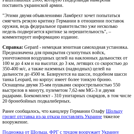
поставить украинской армии.
"Этими двумя объявлениями Ламбрехт хочет попытаться
смягчить резкую критику Германии в отношении поставок
оружия, ведь федеральное правительство уже несколько
недель подвергается критике за нерешительность", –
комментирует информацию издание.
Справка:
Gepard - немецкая зенитная самоходная установка.
Предназначена для прикрытия сухопутных войск,
уничтожения воздушных целей на наклонных дальностях от
100 м до 4 км и на высотах до 3 км, летящих со скоростью до
350-400 м/с, а также наземных (надводных) целей на
дальности до 4500 м. Базируются на шасси, подобном шасси
танка Leopard, но корпус имеет более тонкую броню.
Оснащены двумя 35-мм пушками скорострельностью 550
выстрелов в минуту, пулеметом 7,62-мм MG-3 и двумя
радарами. Боекомплект - 310 унитарных снарядов, в том числе
20 бронебойных подкалиберных.
Ранее сообщалось, что канцлеру Германии Олафу
Шольцу
грозит отставка из-за отказа поставлять Украине
тяжелое
вооружение.
Подножка от Шольца. ФРГ с трудом вооружает Украину