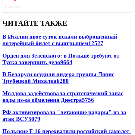
ЧИТАЙТЕ ТАКЖЕ
В Италии двое суток искали выброшенный
лотерейный билет с выигрышем
12527
Орден для Зеленского: в Польше требуют от
Туска завершить дело
9664
В Беларуси осудили лидера группы Ляпис
Трубецкой Михалка
6280
Молдова задействовала стратегический запас
воды из-за обмеления Днестра
5756
РФ активизировала "летающие радары" из-за
атак ВСУ
5079
Польские F-16 перехватили российский самолет-