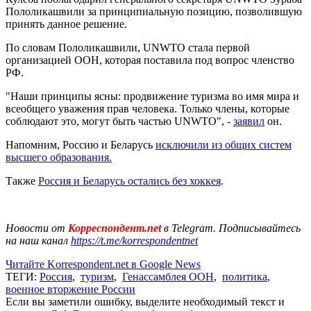
Пололикашвили за принципиальную позицию, позволившую
принять данное решение.
По словам Пололикашвили, UNWTO стала первой
организацией ООН, которая поставила под вопрос членство
РФ.
"Наши принципы ясны: продвижение туризма во имя мира и
всеобщего уважения прав человека. Только члены, которые
соблюдают это, могут быть частью UNWTO", -
заявил
он.
Напомним, Россию и Беларусь
исключили из общих систем
высшего образования.
Также
Россия и Беларусь остались без хоккея
.
Новости от
Корреспондент.net
в Telegram. Подписывайтесь
на наш канал
https://t.me/korrespondentnet
Читайте Korrespondent.net в Google News
ТЕГИ:
Россия
,
туризм
,
Генассамблея ООН
,
политика
,
военное вторжение России
Если вы заметили ошибку, выделите необходимый текст и