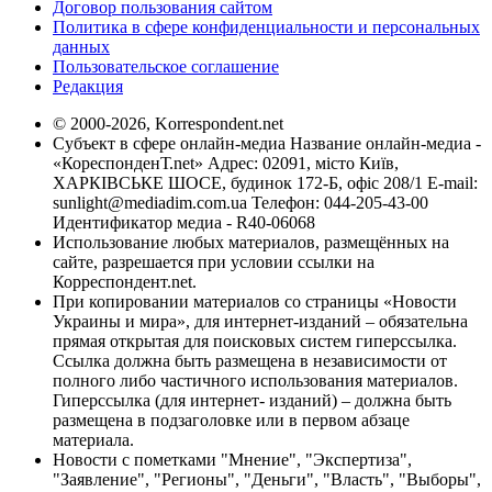
Договор пользования сайтом
Политика в сфере конфиденциальности и персональных
данных
Пользовательское соглашение
Редакция
© 2000-2026, Korrespondent.net
Субъект в сфере онлайн-медиа Название онлайн-медиа -
«КореспонденТ.net» Адрес: 02091, місто Київ,
ХАРКІВСЬКЕ ШОСЕ, будинок 172-Б, офіс 208/1 E-mail:
sunlight@mediadim.com.ua
Телефон: 044-205-43-00
Идентификатор медиа - R40-06068
Использование любых материалов, размещённых на
сайте, разрешается при условии ссылки на
Корреспондент.net.
При копировании материалов со страницы «Новости
Украины и мира», для интернет-изданий – обязательна
прямая открытая для поисковых систем гиперссылка.
Ссылка должна быть размещена в независимости от
полного либо частичного использования материалов.
Гиперссылка (для интернет- изданий) – должна быть
размещена в подзаголовке или в первом абзаце
материала.
Новости с пометками "Мнение", "Экспертиза",
"Заявление", "Регионы", "Деньги", "Власть", "Выборы",