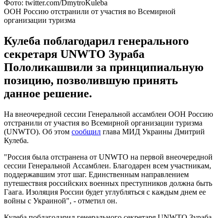
Фото: twitter.com/DmytroKuleba
ООН Россию отстранили от участия во Всемирной
организации туризма
Кулеба поблагодарил генерального
секретаря UNWTO Зураба
Пололикашвили за принципиальную
позицию, позволившую принять
данное решение.
На внеочередной сессии Генеральной ассамблеи ООН Россию
отстранили от участия во Всемирной организации туризма
(UNWTO). Об этом
сообщил
глава МИД Украины Дмитрий
Кулеба.
"Россия была отстранена от UNWTO на первой внеочередной
сессии Генеральной Ассамблеи. Благодарен всем участникам,
поддержавшим этот шаг. Единственным направлением
путешествия российских военных преступников должна быть
Гаага. Изоляция России будет углубляться с каждым днем ее
войны с Украиной", - отметил он.
Кулеба поблагодарил генерального секретаря UNWTO Зураба