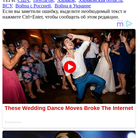
ТЕГИ:
США
,
Пентагон
,
Харьков
,
Харьковская область
,
ВСУ
,
Война с Россией
,
Война в Украине
Если вы заметили ошибку, выделите необходимый текст и
нажмите Ctrl+Enter, чтобы сообщить об этом редакции.