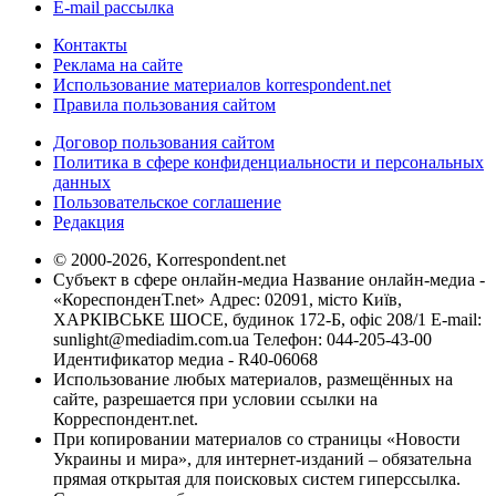
E-mail рассылка
Контакты
Реклама на сайте
Использование материалов korrespondent.net
Правила пользования сайтом
Договор пользования сайтом
Политика в сфере конфиденциальности и персональных
данных
Пользовательское соглашение
Редакция
© 2000-2026, Korrespondent.net
Субъект в сфере онлайн-медиа Название онлайн-медиа -
«КореспонденТ.net» Адрес: 02091, місто Київ,
ХАРКІВСЬКЕ ШОСЕ, будинок 172-Б, офіс 208/1 E-mail:
sunlight@mediadim.com.ua
Телефон: 044-205-43-00
Идентификатор медиа - R40-06068
Использование любых материалов, размещённых на
сайте, разрешается при условии ссылки на
Корреспондент.net.
При копировании материалов со страницы «Новости
Украины и мира», для интернет-изданий – обязательна
прямая открытая для поисковых систем гиперссылка.