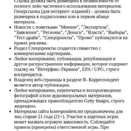
Ссылка должна быть размещена в независимости от
полного либо частичного использования материалов.
Гиперссылка (для интернет- изданий) – должна быть
размещена в подзаголовке или в первом абзаце
материала.
Новости с пометками "Мнение", "Экспертиза",
"Заявление", "Регионы", "Деньги", "Власть", "Выборы",
"Тест-драйв", "Спецпроекты", "Промо" публикуются на
правах рекламы.
Раздел Спецпроекты создается совместно с
коммерческими партнерами.
Любое копирование, публикация, републикация и
другое распространение информации, которое содержит
ссылку на "Интерфакс-Украина", EPA / UPG, строго
воспрещается.
Владелец веб-страницы в разделе Я- Корреспондент
является автор публикации.
Любое копирование, перепечатка и воспроизведение
фотографий и/или аудиовизуальных материалов,
принадлежащих правообладателю Getty Images, строго
запрещено.
Материалы сайта korrespondent.net предназначены для
лиц старше 21 года (21+). Участие в азартных играх
может вызвать игровую зависимость. Соблюдайте
правила (принципы) ответственной игры. При