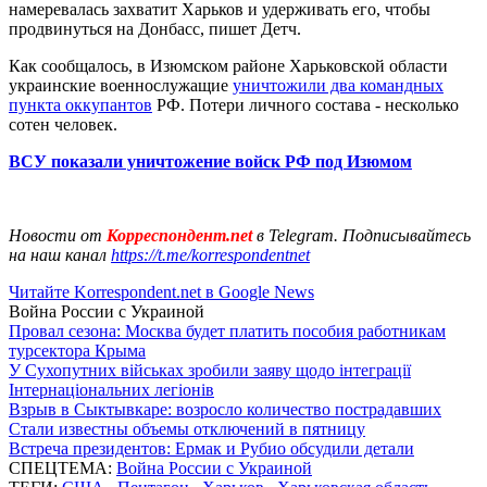
намеревалась захватит Харьков и удерживать его, чтобы
продвинуться на Донбасс, пишет Детч.
Как сообщалось, в Изюмском районе Харьковской области
украинские военнослужащие
уничтожили два командных
пункта оккупантов
РФ. Потери личного состава - несколько
сотен человек.
ВСУ показали уничтожение войск РФ под Изюмом
Новости от
Корреспондент.net
в Telegram. Подписывайтесь
на наш канал
https://t.me/korrespondentnet
Читайте Korrespondent.net в Google News
Война России с Украиной
Провал сезона: Москва будет платить пособия работникам
турсектора Крыма
У Сухопутних військах зробили заяву щодо інтеграції
Інтернаціональних легіонів
Взрыв в Сыктывкаре: возросло количество пострадавших
Стали известны объемы отключений в пятницу
Встреча президентов: Ермак и Рубио обсудили детали
СПЕЦТЕМА:
Война России с Украиной