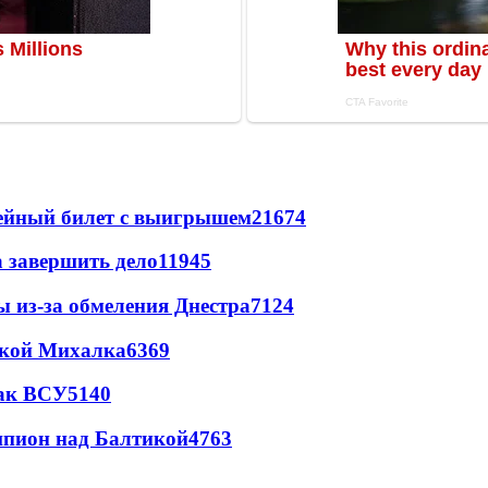
рейный билет с выигрышем
21674
а завершить дело
11945
ы из-за обмеления Днестра
7124
цкой Михалка
6369
так ВСУ
5140
шпион над Балтикой
4763