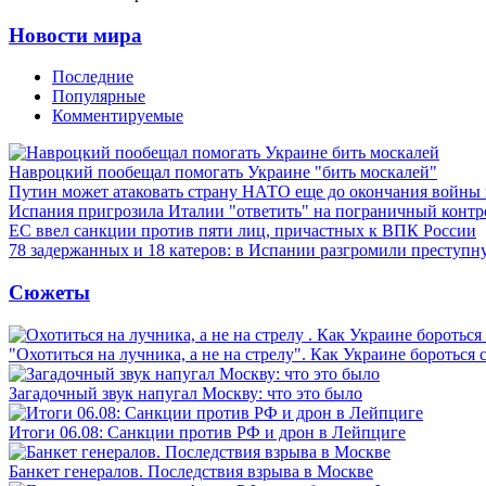
Новости мира
Последние
Популярные
Комментируемые
Навроцкий пообещал помогать Украине "бить москалей"
Путин может атаковать страну НАТО еще до окончания войны
Испания пригрозила Италии "ответить" на пограничный контр
ЕС ввел санкции против пяти лиц, причастных к ВПК России
78 задержанных и 18 катеров: в Испании разгромили преступн
Сюжеты
"Охотиться на лучника, а не на стрелу". Как Украине бороться 
Загадочный звук напугал Москву: что это было
Итоги 06.08: Санкции против РФ и дрон в Лейпциге
Банкет генералов. Последствия взрыва в Москве