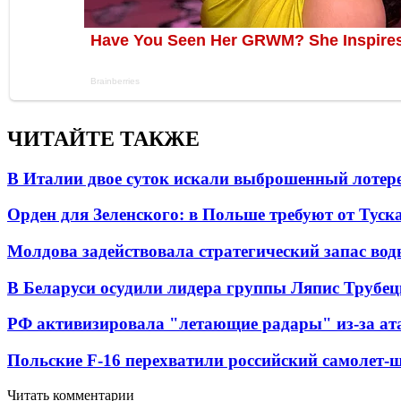
ЧИТАЙТЕ ТАКЖЕ
В Италии двое суток искали выброшенный лоте
Орден для Зеленского: в Польше требуют от Туск
Молдова задействовала стратегический запас вод
В Беларуси осудили лидера группы Ляпис Трубе
РФ активизировала "летающие радары" из-за а
Польские F-16 перехватили российский самолет-
Читать комментарии