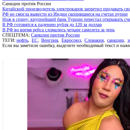
Санкции против России
Китайский производитель электрокаров запретил продавать св
РФ не смогла вывести из Индии скопившиеся на счетах рупии
Нож в спину: крупнейший банк Турции перестал открывать сче
В РФ готовятся к падению рубля до 120 за доллар
В РФ во время рейса сломались четыре самолета за день
СПЕЦТЕМА:
Санкции против России
ТЕГИ:
нефть
,
ЕС
,
Венгрия
,
Евросоюз
,
Словакия
,
санкции
,
э
Если вы заметили ошибку, выделите необходимый текст и нажми