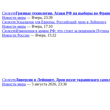
Сюжет
Грязные технологии. Атаки РФ на выборы во Фран
Новости мира
— Вчера, 23:39
Сюжет
Эскалация для Европы. Российский дрон в Лейпциге
Новости мира
— Вчера, 17:10
Сюжет
Изменения в армии РФ: что стоит за решением Путина
Новости России
— Вчера, 15:22
Сюжет
Диверсия в Лейпциге. Дрон возле украинского само
Новости мира
— 5 августа 2026, 23:36