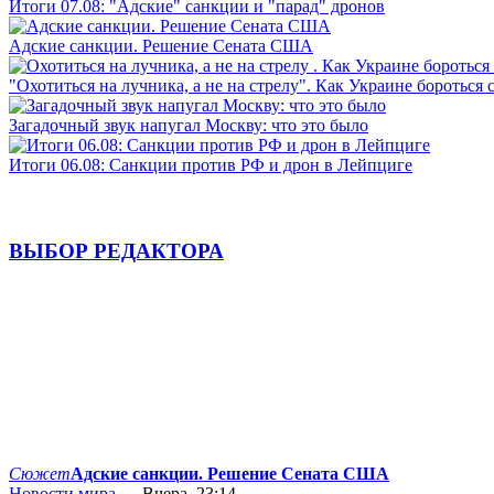
Итоги 07.08: "Адские" санкции и "парад" дронов
Адские санкции. Решение Сената США
"Охотиться на лучника, а не на стрелу". Как Украине бороться 
Загадочный звук напугал Москву: что это было
Итоги 06.08: Санкции против РФ и дрон в Лейпциге
ВЫБОР РЕДАКТОРА
Сюжет
Адские санкции. Решение Сената США
Новости мира
— Вчера, 23:14