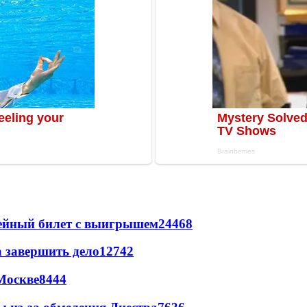
рейный билет с выигрышем
24468
а завершить дело
12742
Москве
8444