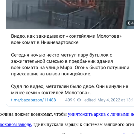
ужчина поджег военкомат, чтобы
уничтожить архив с личными 
роховом заводе,
где выпускали заряды к системам залпового огн