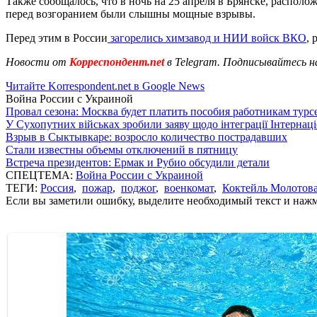
Также сообщалось, что в ночь на 25 апреля в Брянске, распол
перед возгоранием были слышны мощные взрывы.
Перед этим в России
загорелись химзавод и НИИ войск ВКО
, 
Новости от
Корреспондент.net
в Telegram. Подписывайтесь н
Читайте Korrespondent.net в Google News
Война России с Украиной
Провал сезона: Москва будет платить пособия работникам тур
У Сухопутних військах зробили заяву щодо інтеграції Інтернац
Взрыв в Сыктывкаре: возросло количество пострадавших
Стали известны объемы отключений в пятницу
Встреча президентов: Ермак и Рубио обсудили детали
СПЕЦТЕМА:
Война России с Украиной
ТЕГИ:
Россия
,
пожар
,
поджог
,
военкомат
,
Коктейль Молотов
Если вы заметили ошибку, выделите необходимый текст и нажми