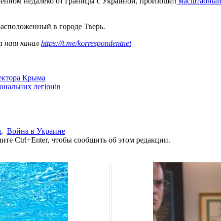
оженном недалеко от границы с Украиной, произошел
масштабный 
расположенный в городе Тверь.
а наш канал
https://t.me/korrespondentnet
сектора Крыма
іональних легіонів
а
,
Война в Украине
те Ctrl+Enter, чтобы сообщить об этом редакции.