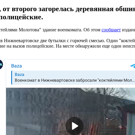
 от второго загорелась деревянная обши
полицейские.
тейлями Молотова" здание военкомата. Об этом
сообщает
издан
 Нижневартовске две бутылки с горючей смесью. Один "коктейль
е на вызов полицейские. На месте обнаружили еще один неиспо