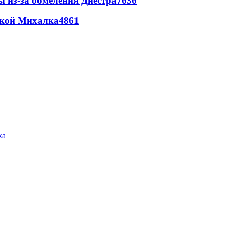
ы из-за обмеления Днестра
7636
цкой Михалка
4861