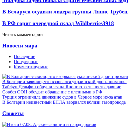
Молдова задействовала стратегический запас вод
В Беларуси осудили лидера группы Ляпис Трубе
В РФ горит очередной склад Wildberries
3918
Читать комментарии
Новости мира
Последние
Популярные
Комментируемые
В Болгарии заявили, что взорвался украинский дрон-приманка
Тайфун Дельфин обрушился на Японию, есть пострадавшие
Совбез ООН обсудит обращение с пленными в РФ
Турция ограничила движение судов в Черное море из-за атак
В Болгарии неизвестный БПЛА взорвался вблизи газопровода
Сюжеты