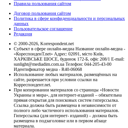
Правила пользования сайтом
Договор пользования сайтом
Политика в сфере конфиденциальности и персональных
данных
Пользовательское соглашение
Редакция
© 2000-2026, Korrespondent.net
Субъект в сфере онлайн-медиа Название онлайн-медиа -
«КореспонденТ.net» Адрес: 02091, місто Київ,
ХАРКІВСЬКЕ ШОСЕ, будинок 172-Б, офіс 208/1 E-mail:
sunlight@mediadim.com.ua
Телефон: 044-205-43-00
Идентификатор медиа - R40-06068
Использование любых материалов, размещённых на
сайте, разрешается при условии ссылки на
Корреспондент.net.
При копировании материалов со страницы «Новости
Украины и мира», для интернет-изданий – обязательна
прямая открытая для поисковых систем гиперссылка.
Ссылка должна быть размещена в независимости от
полного либо частичного использования материалов.
Гиперссылка (для интернет- изданий) – должна быть
размещена в подзаголовке или в первом абзаце
материала.