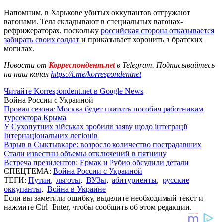
Напомним, в Харькове убитых оккупантов отгружают
вагонами. Тела складывают в специальных вагонах-
рефрижераторах, поскольку
российская сторона отказывается
забирать своих солдат
и приказывает хоронить в братских
могилах.
Новости от
Корреспондент.net
в Telegram. Подписывайтесь
на наш канал
https://t.me/korrespondentnet
Читайте Korrespondent.net в Google News
Война России с Украиной
Провал сезона: Москва будет платить пособия работникам
турсектора Крыма
У Сухопутних військах зробили заяву щодо інтеграції
Інтернаціональних легіонів
Взрыв в Сыктывкаре: возросло количество пострадавших
Стали известны объемы отключений в пятницу
Встреча президентов: Ермак и Рубио обсудили детали
СПЕЦТЕМА:
Война России с Украиной
ТЕГИ:
Путин
,
льготы
,
ВУЗы
,
абитуриенты
,
русские
оккупанты
,
Война в Украине
Если вы заметили ошибку, выделите необходимый текст и
нажмите Ctrl+Enter, чтобы сообщить об этом редакции.