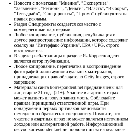
Новости с пометками "Мнение", "Экспертиза",
"Заявление", "Регионы", "Деньги", "Власть", "Выборы",
"Тест-драйв", "Спецпроекты", "Промо" публикуются на
правах рекламы.
Раздел Спецпроекты создается совместно с
коммерческими партнерами.
Любое копирование, публикация, републикация и
другое распространение информации, которое содержит
ссылку на "Интерфакс-Украина", EPA / UPG, строго
воспрещается.
Владелец веб-страницы в разделе Я- Корреспондент
является автор публикации.
Любое копирование, перепечатка и воспроизведение
фотографий и/или аудиовизуальных материалов,
принадлежащих правообладателю Getty Images, строго
запрещено.
Материалы сайта korrespondent.net предназначены для
лиц старше 21 года (21+). Участие в азартных играх
может вызвать игровую зависимость. Соблюдайте
правила (принципы) ответственной игры. При
обнаружении первых признаков зависимости
немедленно обратитесь к специалисту. Помните, что
участие в азартных играх не может являться источником
доходов или альтернативой работе. Информационный
ресурс korrespondent.net не проводит игры на реальные