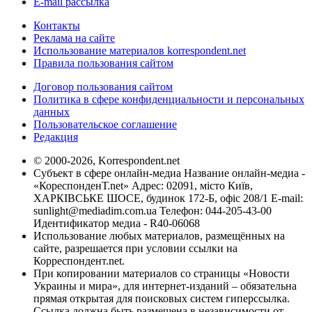
E-mail рассылка
Контакты
Реклама на сайте
Использование материалов korrespondent.net
Правила пользования сайтом
Договор пользования сайтом
Политика в сфере конфиденциальности и персональных
данных
Пользовательское соглашение
Редакция
© 2000-2026, Korrespondent.net
Субъект в сфере онлайн-медиа Название онлайн-медиа -
«КореспонденТ.net» Адрес: 02091, місто Київ,
ХАРКІВСЬКЕ ШОСЕ, будинок 172-Б, офіс 208/1 E-mail:
sunlight@mediadim.com.ua
Телефон: 044-205-43-00
Идентификатор медиа - R40-06068
Использование любых материалов, размещённых на
сайте, разрешается при условии ссылки на
Корреспондент.net.
При копировании материалов со страницы «Новости
Украины и мира», для интернет-изданий – обязательна
прямая открытая для поисковых систем гиперссылка.
Ссылка должна быть размещена в независимости от