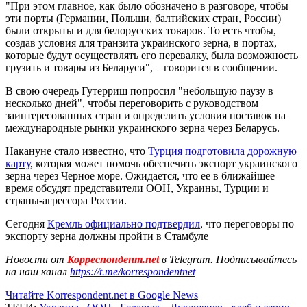
"При этом главное, как было обозначено в разговоре, чтобы
эти порты (Германии, Польши, балтийских стран, России)
были открыты и для белорусских товаров. То есть чтобы,
создав условия для транзита украинского зерна, в портах,
которые будут осуществлять его перевалку, была возможность
грузить и товары из Беларуси", – говорится в сообщении.
В свою очередь Гутерриш попросил "небольшую паузу в
несколько дней", чтобы переговорить с руководством
заинтересованных стран и определить условия поставок на
международные рынки украинского зерна через Беларусь.
Накануне стало известно, что
Турция подготовила дорожную
карту
, которая может помочь обеспечить экспорт украинского
зерна через Черное море. Ожидается, что ее в ближайшее
время обсудят представители ООН, Украины, Турции и
страны-агрессора России.
Сегодня
Кремль официально подтвердил
, что переговоры по
экспорту зерна должны пройти в Стамбуле
Новости от
Корреспондент.net
в Telegram. Подписывайтесь
на наш канал
https://t.me/korrespondentnet
Читайте Korrespondent.net в Google News