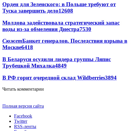
Орден для Зеленского: в Польше требуют от
Туска завершить дело
12608
Молдова задействовала стратегический запас
воды из-за обмеления Днестра
7530
Сюжет
Банкет генералов. Последствия взрыва в
Москве
6418
В Беларуси осудили лидера группы Ляпис
Трубецкой Михалка
4849
В РФ горит очередной склад Wildberries
3894
Читать комментарии
Полная версия сайта
Facebook
Twitter
RSS-ленты