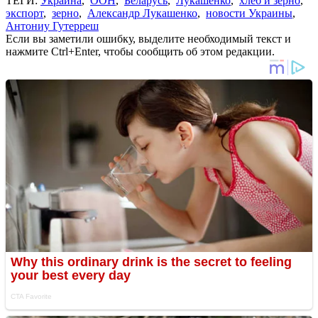
ТЕГИ:
Украина
,
ООН
,
Беларусь
,
Лукашенко
,
хлеб и зерно
,
экспорт
,
зерно
,
Александр Лукашенко
,
новости Украины
,
Антониу Гутерреш
Если вы заметили ошибку, выделите необходимый текст и
нажмите Ctrl+Enter, чтобы сообщить об этом редакции.