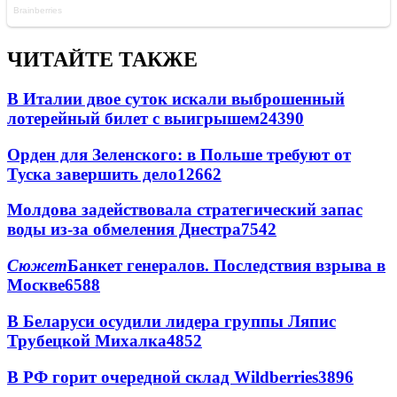
ЧИТАЙТЕ ТАКЖЕ
В Италии двое суток искали выброшенный
лотерейный билет с выигрышем
24390
Орден для Зеленского: в Польше требуют от
Туска завершить дело
12662
Молдова задействовала стратегический запас
воды из-за обмеления Днестра
7542
Сюжет
Банкет генералов. Последствия взрыва в
Москве
6588
В Беларуси осудили лидера группы Ляпис
Трубецкой Михалка
4852
В РФ горит очередной склад Wildberries
3896