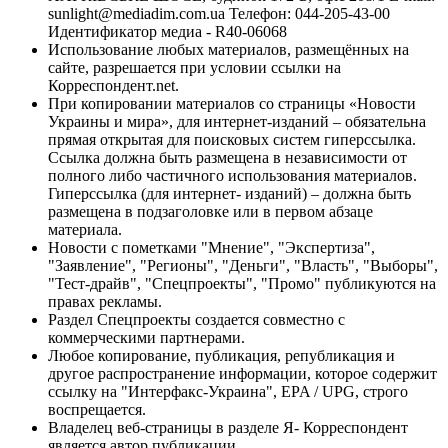
sunlight@mediadim.com.ua
Телефон: 044-205-43-00
Идентификатор медиа - R40-06068
Использование любых материалов, размещённых на
сайте, разрешается при условии ссылки на
Корреспондент.net.
При копировании материалов со страницы «Новости
Украины и мира», для интернет-изданий – обязательна
прямая открытая для поисковых систем гиперссылка.
Ссылка должна быть размещена в независимости от
полного либо частичного использования материалов.
Гиперссылка (для интернет- изданий) – должна быть
размещена в подзаголовке или в первом абзаце
материала.
Новости с пометками "Мнение", "Экспертиза",
"Заявление", "Регионы", "Деньги", "Власть", "Выборы",
"Тест-драйв", "Спецпроекты", "Промо" публикуются на
правах рекламы.
Раздел Спецпроекты создается совместно с
коммерческими партнерами.
Любое копирование, публикация, републикация и
другое распространение информации, которое содержит
ссылку на "Интерфакс-Украина", EPA / UPG, строго
воспрещается.
Владелец веб-страницы в разделе Я- Корреспондент
является автор публикации.