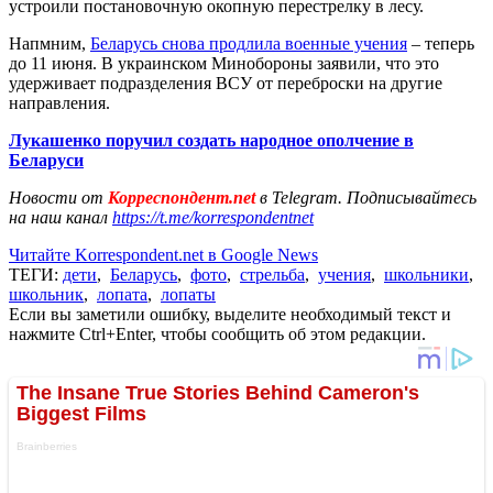
устроили постановочную окопную перестрелку в лесу.
Напмним,
Беларусь снова продлила военные учения
– теперь
до 11 июня. В украинском Минобороны заявили, что это
удерживает подразделения ВСУ от переброски на другие
направления.
Лукашенко поручил создать народное ополчение в
Беларуси
Новости от
Корреспондент.net
в Telegram. Подписывайтесь
на наш канал
https://t.me/korrespondentnet
Читайте Korrespondent.net в Google News
ТЕГИ:
дети
,
Беларусь
,
фото
,
стрельба
,
учения
,
школьники
,
школьник
,
лопата
,
лопаты
Если вы заметили ошибку, выделите необходимый текст и
нажмите Ctrl+Enter, чтобы сообщить об этом редакции.