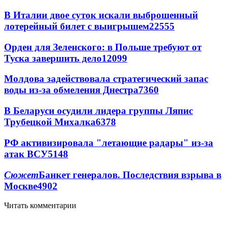
В Италии двое суток искали выброшенный
лотерейный билет с выигрышем
22555
Орден для Зеленского: в Польше требуют от
Туска завершить дело
12099
Молдова задействовала стратегический запас
воды из-за обмеления Днестра
7360
В Беларуси осудили лидера группы Ляпис
Трубецкой Михалка
6378
РФ активизировала "летающие радары" из-за
атак ВСУ
5148
Сюжет
Банкет генералов. Последствия взрыва в
Москве
4902
Читать комментарии