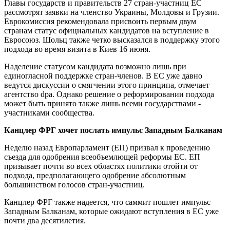
Главы государств и правительств 27 стран-участниц ЕС
рассмотрят заявки на членство Украины, Молдовы и Грузии.
Еврокомиссия рекомендовала присвоить первым двум
странам статус официальных кандидатов на вступление в
Евросоюз. Шольц также четко высказался в поддержку этого
подхода во время визита в Киев 16 июня.
Наделение статусом кандидата возможно лишь при
единогласной поддержке стран-членов. В ЕС уже давно
ведутся дискуссии о смягчении этого принципа, отмечает
агентство dpa. Однако решение о реформировании подхода
может быть принято также лишь всеми государствами -
участниками сообщества.
Канцлер ФРГ хочет послать импульс Западным Балканам
Неделю назад Европарламент (ЕП) призвал к проведению
съезда для одобрения всеобъемлющей реформы ЕС. ЕП
призывает почти во всех областях политики отойти от
подхода, предполагающего одобрение абсолютным
большинством голосов стран-участниц.
Канцлер ФРГ также надеется, что саммит пошлет импульс
Западным Балканам, которые ожидают вступления в ЕС уже
почти два десятилетия.