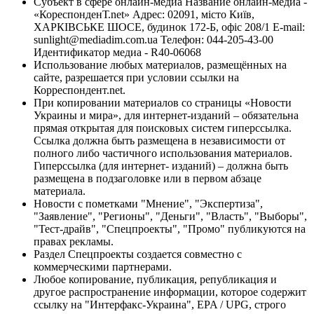
Субъект в сфере онлайн-медиа Название онлайн-медиа -
«КореспонденТ.net» Адрес: 02091, місто Київ,
ХАРКІВСЬКЕ ШОСЕ, будинок 172-Б, офіс 208/1 E-mail:
sunlight@mediadim.com.ua
Телефон: 044-205-43-00
Идентификатор медиа - R40-06068
Использование любых материалов, размещённых на
сайте, разрешается при условии ссылки на
Корреспондент.net.
При копировании материалов со страницы «Новости
Украины и мира», для интернет-изданий – обязательна
прямая открытая для поисковых систем гиперссылка.
Ссылка должна быть размещена в независимости от
полного либо частичного использования материалов.
Гиперссылка (для интернет- изданий) – должна быть
размещена в подзаголовке или в первом абзаце
материала.
Новости с пометками "Мнение", "Экспертиза",
"Заявление", "Регионы", "Деньги", "Власть", "Выборы",
"Тест-драйв", "Спецпроекты", "Промо" публикуются на
правах рекламы.
Раздел Спецпроекты создается совместно с
коммерческими партнерами.
Любое копирование, публикация, републикация и
другое распространение информации, которое содержит
ссылку на "Интерфакс-Украина", EPA / UPG, строго