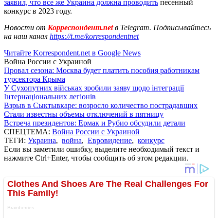
заявил, что все же Украина должна проводить
песенный
конкурс в 2023 году.
Новости от
Корреспондент.net
в Telegram. Подписывайтесь
на наш канал
https://t.me/korrespondentnet
Читайте Korrespondent.net в Google News
Война России с Украиной
Провал сезона: Москва будет платить пособия работникам
турсектора Крыма
У Сухопутних військах зробили заяву щодо інтеграції
Інтернаціональних легіонів
Взрыв в Сыктывкаре: возросло количество пострадавших
Стали известны объемы отключений в пятницу
Встреча президентов: Ермак и Рубио обсудили детали
СПЕЦТЕМА:
Война России с Украиной
ТЕГИ:
Украина
,
война
,
Евровидение
,
конкурс
Если вы заметили ошибку, выделите необходимый текст и
нажмите Ctrl+Enter, чтобы сообщить об этом редакции.