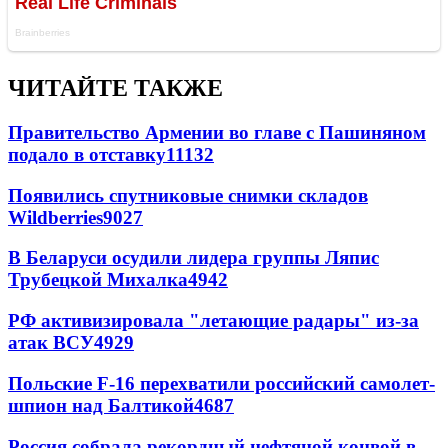
ЧИТАЙТЕ ТАКЖЕ
Правительство Армении во главе с Пашиняном
подало в отставку
11132
Появились спутниковые снимки складов
Wildberries
9027
В Беларуси осудили лидера группы Ляпис
Трубецкой Михалка
4942
РФ активизировала "летающие радары" из-за
атак ВСУ
4929
Польские F-16 перехватили российский самолет-
шпион над Балтикой
4687
Россия собрала рекордный нефтяной конвой в