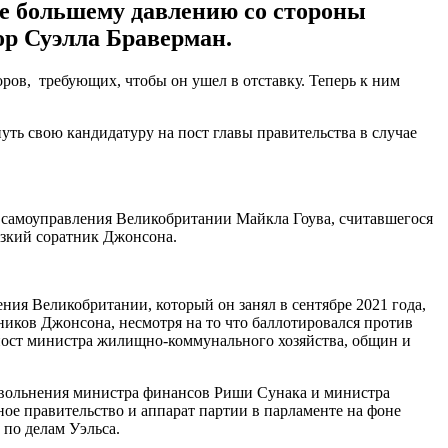
се большему давлению со стороны
ор Суэлла Браверман.
ов, требующих, чтобы он ушел в отставку. Теперь к ним
нуть свою кандидатуру на пост главы правительства в случае
 самоуправления Великобритании Майкла Гоува, считавшегося
изкий соратник Джонсона.
ия Великобритании, который он занял в сентябре 2021 года,
иков Джонсона, несмотря на то что баллотировался против
на пост министра жилищно-коммунального хозяйства, общин и
 увольнения министра финансов Риши Сунака и министра
ое правительство и аппарат партии в парламенте на фоне
 по делам Уэльса.