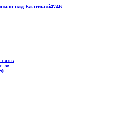
шпион над Балтикой
4746
ников
 РФ