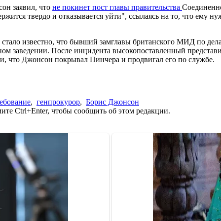
он заявил, что
не покинет пост главы правительства
Соединенно
ржится твердо и отказывается уйти", ссылаясь на то, что ему 
да стало известно, что бывший замглавы британского МИД по д
ном заведении. После инцидента высокопоставленный представ
и, что Джонсон покрывал Пинчера и продвигал его по службе.
ебование
,
генпрокурор
,
Борис Джонсон
те Ctrl+Enter, чтобы сообщить об этом редакции.