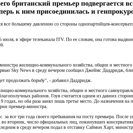
него британский премьер подвергается в
еперь к ним присоединилась и генпрокур
 все большему давлению со стороны однопартийцев-консерватор
6 июля, в эфире телеканала ITV. По ее словам, она готова выдви
й.
министра жилищно-коммунального хозяйства, общин и местного
ервью Sky News в среду вечером сообщил Джеймс Даддридж, бл
ет продолжать борьбу", - добавил Даддридж.
лищно-коммунального хозяйства, общин и местного самоуправлен
лагополучных районов. Гоув считается одним из давних сторонн
019 годах, но оба раза занял лишь третье место. До назначения 
ярии премьер-министра.
 за все три года своего пребывания на посту премьера. После
 во вторник, число официальных лиц, покинувших консервативн
следним в среду вечером подал в отставку Саймон Харт, министр