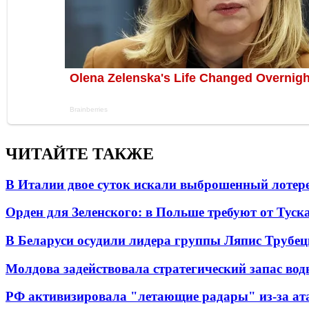
ЧИТАЙТЕ ТАКЖЕ
В Италии двое суток искали выброшенный лоте
Орден для Зеленского: в Польше требуют от Туск
В Беларуси осудили лидера группы Ляпис Трубе
Молдова задействовала стратегический запас вод
РФ активизировала "летающие радары" из-за а