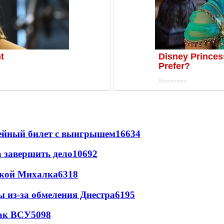
рейный билет с выигрышем
16634
а завершить дело
10692
цкой Михалка
6318
ы из-за обмеления Днестра
6195
так ВСУ
5098