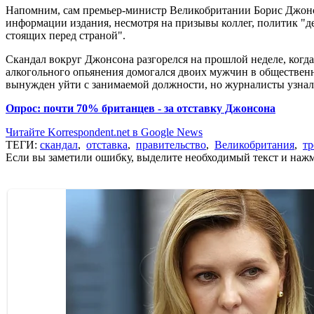
Напомним, сам премьер-министр Великобритании Борис Джонс
информации издания, несмотря на призывы коллег, политик "де
стоящих перед страной".
Скандал вокруг Джонсона разгорелся на прошлой неделе, ког
алкогольного опьянения домогался двоих мужчин в обществен
вынужден уйти с занимаемой должности, но журналисты узнал
Опрос: почти 70% британцев - за отставку Джонсона
Читайте Korrespondent.net в Google News
ТЕГИ:
скандал
,
отставка
,
правительство
,
Великобритания
,
тр
Если вы заметили ошибку, выделите необходимый текст и нажми