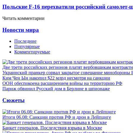
Польские F-16 перехватили российский самолет-
Читать комментарии
Новости мира
Последние
Популярные
Комментируемые
Две трети российских регионов платят вербовщикам контракт
Украинский пранкер сорвал закрытое совещание минобороны
Ким Чен Ын накопил $22 млрд несмотря на санкции
ООН обеспокоена расширением войны на территорию РФ
Париж обвинил Русский дом в Берлине в шпионаже
Сюжеты
Итоги 06.08: Санкции против РФ и дрон в Лейпциге
Банкет генералов. Последствия взрыва в Москве