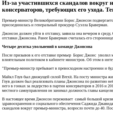
Из-за участившихся скандалов вокруг 
консерваторов, требующих его ухода. Т
Премьер-министр Великобритании Борис Джонсон подвергается
присоединилась и генеральный прокурор Суэлла Браверман.
Джонсон должен уйти в отставку, заявила она вечером в среду, 
отставки Джонсона. Ранее Браверман считалась его стороннице
Четыре десятка увольнений в команде Джонсона
После призывов к его отставке премьер Борис Джонс уволил 
влиятельным политиком в кабинете министров. Об этом в инт
"Премьер-министр пребывает в превосходном настроении и буд
Майкл Гоув был движущей силой Brexit. На посту министра жи
Гоув должен был реализовать планы Джонсона по развитию неб
него в гонках за лидерство в партии консерваторов в 2016 и 2
местного самоуправления он занимал должность главы канцел
В настоящее время Джонсон переживает самый большой кризис
здравоохранения и социального обеспечения Саджида Джавида
скандалов вокруг премьер-министра, возросло почти до 40. По