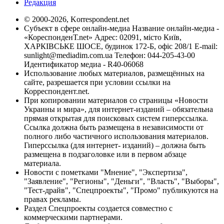
Редакция
© 2000-2026, Korrespondent.net
Субъект в сфере онлайн-медиа Название онлайн-медиа -
«КореспонденТ.net» Адрес: 02091, місто Київ,
ХАРКІВСЬКЕ ШОСЕ, будинок 172-Б, офіс 208/1 E-mail:
sunlight@mediadim.com.ua
Телефон: 044-205-43-00
Идентификатор медиа - R40-06068
Использование любых материалов, размещённых на
сайте, разрешается при условии ссылки на
Корреспондент.net.
При копировании материалов со страницы «Новости
Украины и мира», для интернет-изданий – обязательна
прямая открытая для поисковых систем гиперссылка.
Ссылка должна быть размещена в независимости от
полного либо частичного использования материалов.
Гиперссылка (для интернет- изданий) – должна быть
размещена в подзаголовке или в первом абзаце
материала.
Новости с пометками "Мнение", "Экспертиза",
"Заявление", "Регионы", "Деньги", "Власть", "Выборы",
"Тест-драйв", "Спецпроекты", "Промо" публикуются на
правах рекламы.
Раздел Спецпроекты создается совместно с
коммерческими партнерами.