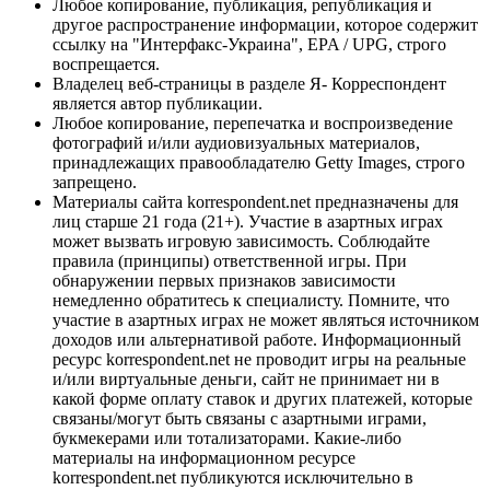
Любое копирование, публикация, републикация и
другое распространение информации, которое содержит
ссылку на "Интерфакс-Украина", EPA / UPG, строго
воспрещается.
Владелец веб-страницы в разделе Я- Корреспондент
является автор публикации.
Любое копирование, перепечатка и воспроизведение
фотографий и/или аудиовизуальных материалов,
принадлежащих правообладателю Getty Images, строго
запрещено.
Материалы сайта korrespondent.net предназначены для
лиц старше 21 года (21+). Участие в азартных играх
может вызвать игровую зависимость. Соблюдайте
правила (принципы) ответственной игры. При
обнаружении первых признаков зависимости
немедленно обратитесь к специалисту. Помните, что
участие в азартных играх не может являться источником
доходов или альтернативой работе. Информационный
ресурс korrespondent.net не проводит игры на реальные
и/или виртуальные деньги, сайт не принимает ни в
какой форме оплату ставок и других платежей, которые
связаны/могут быть связаны с азартными играми,
букмекерами или тотализаторами. Какие-либо
материалы на информационном ресурсе
korrespondent.net публикуются исключительно в