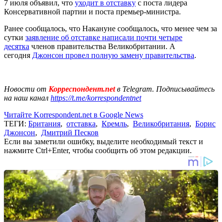
7 июля объявил, что
уходит в отставку
с поста лидера
Консервативной партии и поста премьер-министра.
Ранее сообщалось, что Накануне сообщалось, что менее чем за
сутки
заявление об отставке написали почти четыре
десятка
членов правительства Великобритании. А
сегодня
Джонсон провел полную замену правительства
.
Новости от
Корреспондент.net
в Telegram. Подписывайтесь
на наш канал
https://t.me/korrespondentnet
Читайте Korrespondent.net в Google News
ТЕГИ:
Британия
,
отставка
,
Кремль
,
Великобритания
,
Борис
Джонсон
,
Дмитрий Песков
Если вы заметили ошибку, выделите необходимый текст и
нажмите Ctrl+Enter, чтобы сообщить об этом редакции.