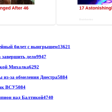
рейный билет с выигрышем
13621
а завершить дело
9947
цкой Михалка
6292
ы из-за обмеления Днестра
5884
так ВСУ
5084
шпион над Балтикой
4740