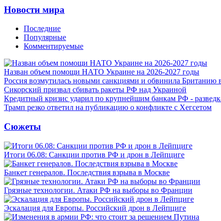
Новости мира
Последние
Популярные
Комментируемые
Назван объем помощи НАТО Украине на 2026-2027 годы
Россия возмутилась новыми санкциями и обвинила Британию 
Сикорский призвал сбивать ракеты РФ над Украиной
Кредитный кризис ударил по крупнейшим банкам РФ - разведк
Трамп резко ответил на публикацию о конфликте с Хегсетом
Сюжеты
Итоги 06.08: Санкции против РФ и дрон в Лейпциге
Банкет генералов. Последствия взрыва в Москве
Грязные технологии. Атаки РФ на выборы во Франции
Эскалация для Европы. Российский дрон в Лейпциге