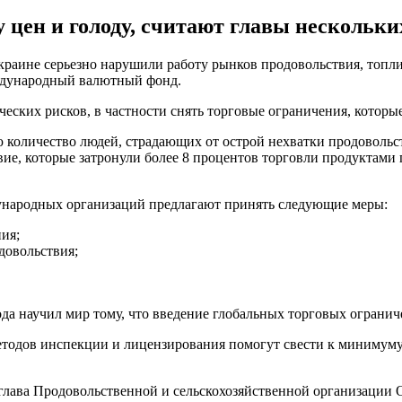
у цен и голоду, считают главы нескольк
краине серьезно нарушили работу рынков продовольствия, топли
ждународный валютный фонд.
ских рисков, в частности снять торговые ограничения, которые,
личество людей, страдающих от острой нехватки продовольствия
ие, которые затронули более 8 процентов торговли продуктами 
ународных организаций предлагают принять следующие меры:
ия;
довольствия;
да научил мир тому, что введение глобальных торговых огранич
тодов инспекции и лицензирования помогут свести к минимуму 
 глава Продовольственной и сельскохозяйственной организаци