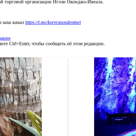
й торговой организации Нгози Оконджо-Ивеала.
а наш канал
https://t.me/korrespondentnet
раине
те Ctrl+Enter, чтобы сообщить об этом редакции.