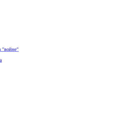
в "войне"
а