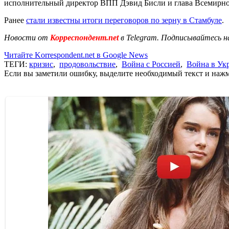
исполнительный директор ВПП Дэвид Бисли и глава Всемирно
Ранее
стали известны итоги переговоров по зерну в Стамбуле
.
Новости от
Корреспондент.net
в Telegram. Подписывайтесь н
Читайте Korrespondent.net в Google News
ТЕГИ:
кризис
,
продовольствие
,
Война с Россией
,
Война в Ук
Если вы заметили ошибку, выделите необходимый текст и нажми