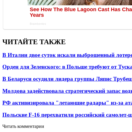
ЧИТАЙТЕ ТАКЖЕ
В Италии двое суток искали выброшенный лоте
Орден для Зеленского: в Польше требуют от Туск
В Беларуси осудили лидера группы Ляпис Трубе
Молдова задействовала стратегический запас вод
РФ активизировала "летающие радары" из-за а
Польские F-16 перехватили российский самолет-
Читать комментарии