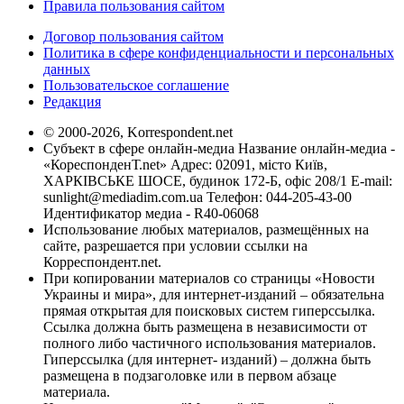
Правила пользования сайтом
Договор пользования сайтом
Политика в сфере конфиденциальности и персональных
данных
Пользовательское соглашение
Редакция
© 2000-2026, Korrespondent.net
Субъект в сфере онлайн-медиа Название онлайн-медиа -
«КореспонденТ.net» Адрес: 02091, місто Київ,
ХАРКІВСЬКЕ ШОСЕ, будинок 172-Б, офіс 208/1 E-mail:
sunlight@mediadim.com.ua
Телефон: 044-205-43-00
Идентификатор медиа - R40-06068
Использование любых материалов, размещённых на
сайте, разрешается при условии ссылки на
Корреспондент.net.
При копировании материалов со страницы «Новости
Украины и мира», для интернет-изданий – обязательна
прямая открытая для поисковых систем гиперссылка.
Ссылка должна быть размещена в независимости от
полного либо частичного использования материалов.
Гиперссылка (для интернет- изданий) – должна быть
размещена в подзаголовке или в первом абзаце
материала.