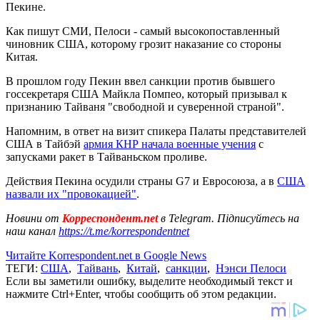
Пекине.
Как пишут СМИ, Пелоси - самый высокопоставленный
чиновник США, которому грозит наказание со стороны
Китая.
В прошлом году Пекин ввел санкции против бывшего
госсекретаря США Майкла Помпео, который призывал к
признанию Тайваня "свободной и суверенной страной".
Напомним, в ответ на визит спикера Палаты представителей
США в Тайбэй
армия КНР начала военные учения
с
запусками ракет в Тайваньском проливе.
Действия Пекина осудили страны G7 и Евросоюза, а в
США
назвали их "провокацией"
.
Новини от
Корреспондент.net
в Telegram. Підписуйтесь на
наш канал
https://t.me/korrespondentnet
Читайте Korrespondent.net в Google News
ТЕГИ:
США
,
Тайвань
,
Китай
,
санкции
,
Нэнси Пелоси
Если вы заметили ошибку, выделите необходимый текст и
нажмите Ctrl+Enter, чтобы сообщить об этом редакции.