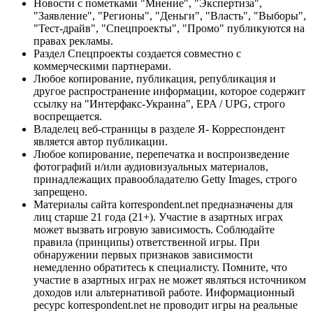
Новости с пометками "Мнение", "Экспертиза",
"Заявление", "Регионы", "Деньги", "Власть", "Выборы",
"Тест-драйв", "Спецпроекты", "Промо" публикуются на
правах рекламы.
Раздел Спецпроекты создается совместно с
коммерческими партнерами.
Любое копирование, публикация, републикация и
другое распространение информации, которое содержит
ссылку на "Интерфакс-Украина", EPA / UPG, строго
воспрещается.
Владелец веб-страницы в разделе Я- Корреспондент
является автор публикации.
Любое копирование, перепечатка и воспроизведение
фотографий и/или аудиовизуальных материалов,
принадлежащих правообладателю Getty Images, строго
запрещено.
Материалы сайта korrespondent.net предназначены для
лиц старше 21 года (21+). Участие в азартных играх
может вызвать игровую зависимость. Соблюдайте
правила (принципы) ответственной игры. При
обнаружении первых признаков зависимости
немедленно обратитесь к специалисту. Помните, что
участие в азартных играх не может являться источником
доходов или альтернативой работе. Информационный
ресурс korrespondent.net не проводит игры на реальные