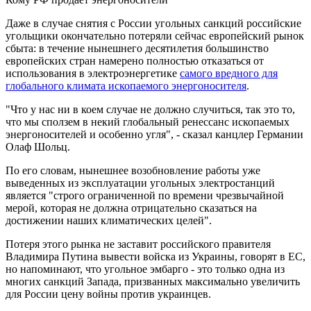
Даже в случае снятия с России угольных санкций российские
угольщики окончательно потеряли сейчас европейский рынок
сбыта: в течение нынешнего десятилетия большинство
европейских стран намерено полностью отказаться от
использования в электроэнергетике
самого вредного для
глобального климата ископаемого энергоносителя
.
"Что у нас ни в коем случае не должно случиться, так это то,
что мы сползем в некий глобальный ренессанс ископаемых
энергоносителей и особенно угля", - сказал канцлер Германии
Олаф Шольц.
По его словам, нынешнее возобновление работы уже
выведенных из эксплуатации угольных электростанций
является "строго ограниченной по времени чрезвычайной
мерой, которая не должна отрицательно сказаться на
достижении наших климатических целей".
Потеря этого рынка не заставит российского правителя
Владимира Путина вывести войска из Украины, говорят в ЕС,
но напоминают, что угольное эмбарго - это только одна из
многих санкций Запада, призванных максимально увеличить
для России цену войны против украинцев.