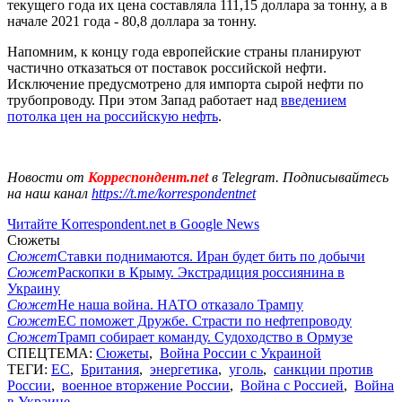
текущего года их цена составляла 111,15 доллара за тонну, а в
начале 2021 года - 80,8 доллара за тонну.
Напомним, к концу года европейские страны планируют
частично отказаться от поставок российской нефти.
Исключение предусмотрено для импорта сырой нефти по
трубопроводу. При этом Запад работает над
введением
потолка цен на российскую нефть
.
Новости от
Корреспондент.net
в Telegram. Подписывайтесь
на наш канал
https://t.me/korrespondentnet
Читайте Korrespondent.net в Google News
Сюжеты
Сюжет
Ставки поднимаются. Иран будет бить по добычи
Сюжет
Раскопки в Крыму. Экстрадиция россиянина в
Украину
Сюжет
Не наша война. НАТО отказало Трампу
Сюжет
ЕС поможет Дружбе. Страсти по нефтепроводу
Сюжет
Трамп собирает команду. Судоходство в Ормузе
СПЕЦТЕМА:
Сюжеты
,
Война России с Украиной
ТЕГИ:
ЕС
,
Британия
,
энергетика
,
уголь
,
санкции против
России
,
военное вторжение России
,
Война с Россией
,
Война
в Украине