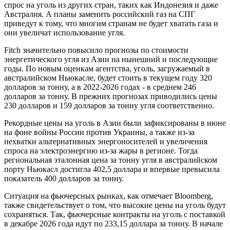
спрос на уголь из других стран, таких как Индонезия и даже
Австралия. А планы заменить российский газ на СПГ
приведут к тому, что многим странам не будет хватать газа и
они увеличат использование угля.
Fitch значительно повысило прогнозы по стоимости
энергетического угля из Азии на нынешний и последующие
годы. По новым оценкам агентства, уголь, загружаемый в
австралийском Ньюкасле, будет стоить в текущем году 320
долларов за тонну, а в 2022-2026 годах - в среднем 246
долларов за тонну. В прежних прогнозах приводились цены
230 долларов и 159 долларов за тонну угля соответственно.
Рекордные цены на уголь в Азии были зафиксированы в июне
на фоне войны России против Украины, а также из-за
нехватки альтернативных энергоносителей и увеличения
спроса на электроэнергию из-за жары в регионе. Тогда
региональная эталонная цена за тонну угля в австралийском
порту Ньюкасл достигла 402,5 доллара и впервые превысила
показатель 400 долларов за тонну.
Ситуация на фьючерсных рынках, как отмечает Bloomberg,
также свидетельствует о том, что высокие цены на уголь будут
сохраняться. Так, фьючерсные контракты на уголь с поставкой
в декабре 2026 года идут по 233,15 доллара за тонну. В начале