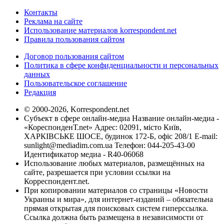
Контакты
Реклама на сайте
Использование материалов korrespondent.net
Правила пользования сайтом
Договор пользования сайтом
Политика в сфере конфиденциальности и персональных
данных
Пользовательское соглашение
Редакция
© 2000-2026, Korrespondent.net
Субъект в сфере онлайн-медиа Название онлайн-медиа -
«КореспонденТ.net» Адрес: 02091, місто Київ,
ХАРКІВСЬКЕ ШОСЕ, будинок 172-Б, офіс 208/1 E-mail:
sunlight@mediadim.com.ua
Телефон: 044-205-43-00
Идентификатор медиа - R40-06068
Использование любых материалов, размещённых на
сайте, разрешается при условии ссылки на
Корреспондент.net.
При копировании материалов со страницы «Новости
Украины и мира», для интернет-изданий – обязательна
прямая открытая для поисковых систем гиперссылка.
Ссылка должна быть размещена в независимости от