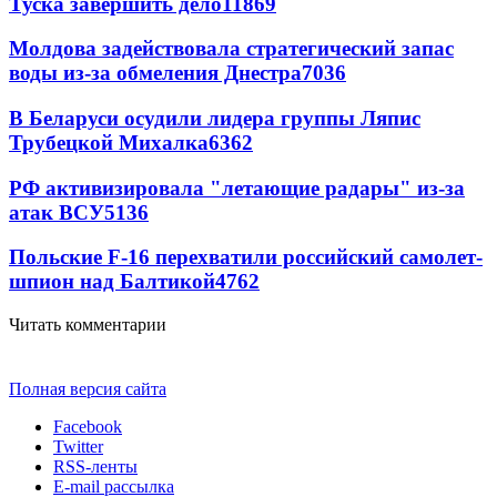
Туска завершить дело
11869
Молдова задействовала стратегический запас
воды из-за обмеления Днестра
7036
В Беларуси осудили лидера группы Ляпис
Трубецкой Михалка
6362
РФ активизировала "летающие радары" из-за
атак ВСУ
5136
Польские F-16 перехватили российский самолет-
шпион над Балтикой
4762
Читать комментарии
Полная версия сайта
Facebook
Twitter
RSS-ленты
E-mail рассылка