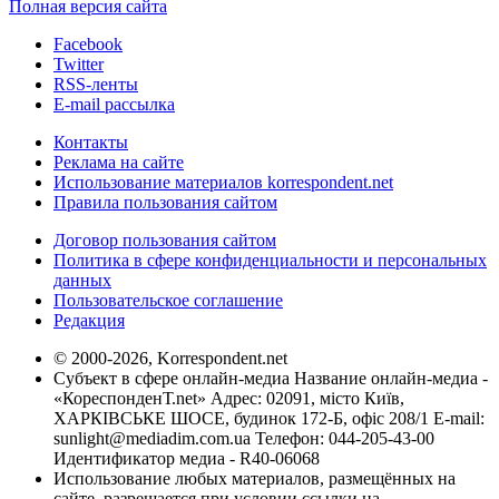
Полная версия сайта
Facebook
Twitter
RSS-ленты
E-mail рассылка
Контакты
Реклама на сайте
Использование материалов korrespondent.net
Правила пользования сайтом
Договор пользования сайтом
Политика в сфере конфиденциальности и персональных
данных
Пользовательское соглашение
Редакция
© 2000-2026, Korrespondent.net
Субъект в сфере онлайн-медиа Название онлайн-медиа -
«КореспонденТ.net» Адрес: 02091, місто Київ,
ХАРКІВСЬКЕ ШОСЕ, будинок 172-Б, офіс 208/1 E-mail:
sunlight@mediadim.com.ua
Телефон: 044-205-43-00
Идентификатор медиа - R40-06068
Использование любых материалов, размещённых на
сайте, разрешается при условии ссылки на