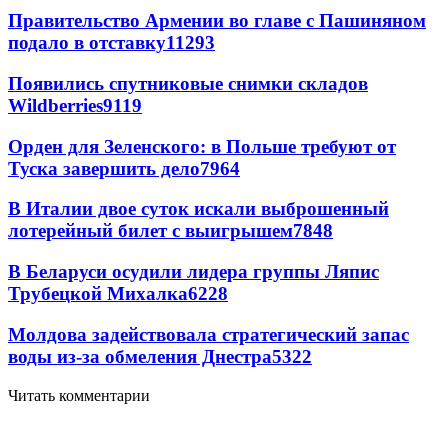
Правительство Армении во главе с Пашиняном
подало в отставку
11293
Появились спутниковые снимки складов
Wildberries
9119
Орден для Зеленского: в Польше требуют от
Туска завершить дело
7964
В Италии двое суток искали выброшенный
лотерейный билет с выигрышем
7848
В Беларуси осудили лидера группы Ляпис
Трубецкой Михалка
6228
Молдова задействовала стратегический запас
воды из-за обмеления Днестра
5322
Читать комментарии