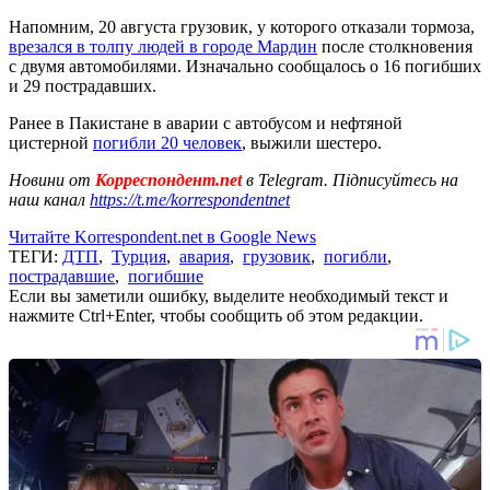
Напомним, 20 августа грузовик, у которого отказали тормоза,
врезался в толпу людей в городе Мардин
после столкновения
с двумя автомобилями. Изначально сообщалось о 16 погибших
и 29 пострадавших.
Ранее в Пакистане в аварии с автобусом и нефтяной
цистерной
погибли 20 человек
, выжили шестеро.
Новини от
Корреспондент.net
в Telegram. Підписуйтесь на
наш канал
https://t.me/korrespondentnet
Читайте Korrespondent.net в Google News
ТЕГИ:
ДТП
,
Турция
,
авария
,
грузовик
,
погибли
,
пострадавшие
,
погибшие
Если вы заметили ошибку, выделите необходимый текст и
нажмите Ctrl+Enter, чтобы сообщить об этом редакции.