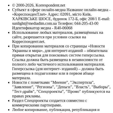
© 2000-2026, Korrespondent.net
Субъект в сфере онлайн-медиа Название онлайн-медиа -
«КореспонденТ.net» Адрес: 02091, місто Київ,
ХАРКІВСЬКЕ ШОСЕ, будинок 172-Б, офіс 208/1 E-mail:
sunlight@mediadim.com.ua
Телефон: 044-205-43-00
Идентификатор медиа - R40-06068
Использование любых материалов, размещённых на
сайте, разрешается при условии ссылки на
Корреспондент.net.
При копировании материалов со страницы «Новости
Украины и мира», для интернет-изданий – обязательна
прямая открытая для поисковых систем гиперссылка.
Ссылка должна быть размещена в независимости от
полного либо частичного использования материалов.
Гиперссылка (для интернет- изданий) – должна быть
размещена в подзаголовке или в первом абзаце
материала.
Новости с пометками "Мнение", "Экспертиза",
"Заявление", "Регионы", "Деньги", "Власть", "Выборы",
"Тест-драйв", "Спецпроекты", "Промо" публикуются на
правах рекламы.
Раздел Спецпроекты создается совместно с
коммерческими партнерами.
Любое копирование, публикация, републикация и