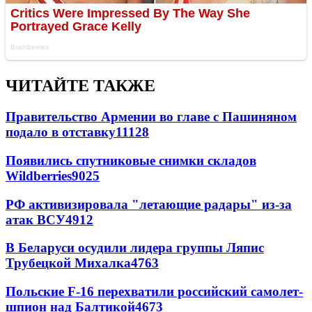
ЧИТАЙТЕ ТАКЖЕ
Правительство Армении во главе с Пашиняном
подало в отставку
11128
Появились спутниковые снимки складов
Wildberries
9025
РФ активизировала "летающие радары" из-за
атак ВСУ
4912
В Беларуси осудили лидера группы Ляпис
Трубецкой Михалка
4763
Польские F-16 перехватили российский самолет-
шпион над Балтикой
4673