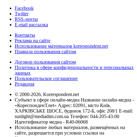
Facebook
Twitter
RSS-ленты
E-mail рассылка
Контакты
Реклама на сайте
Использование материалов korrespondent.net
Правила пользования сайтом
Договор пользования сайтом
Политика в сфере конфиденциальности и персональных
данных
Пользовательское соглашение
Редакция
© 2000-2026, Korrespondent.net
Субъект в сфере онлайн-медиа Название онлайн-медиа -
«КореспонденТ.net» Адрес: 02091, місто Київ,
ХАРКІВСЬКЕ ШОСЕ, будинок 172-Б, офіс 208/1 E-mail:
sunlight@mediadim.com.ua
Телефон: 044-205-43-00
Идентификатор медиа - R40-06068
Использование любых материалов, размещённых на
сайте, разрешается при условии ссылки на