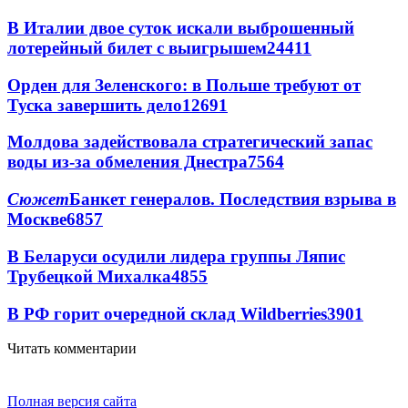
В Италии двое суток искали выброшенный
лотерейный билет с выигрышем
24411
Орден для Зеленского: в Польше требуют от
Туска завершить дело
12691
Молдова задействовала стратегический запас
воды из-за обмеления Днестра
7564
Сюжет
Банкет генералов. Последствия взрыва в
Москве
6857
В Беларуси осудили лидера группы Ляпис
Трубецкой Михалка
4855
В РФ горит очередной склад Wildberries
3901
Читать комментарии
Полная версия сайта