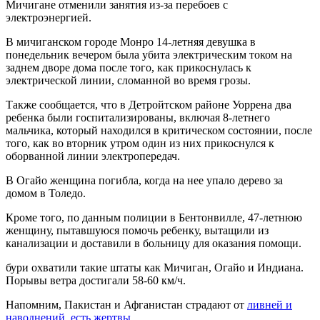
Мичигане отменили занятия из-за перебоев с
электроэнергией.
В мичиганском городе Монро 14-летняя девушка в
понедельник вечером была убита электрическим током на
заднем дворе дома после того, как прикоснулась к
электрической линии, сломанной во время грозы.
Также сообщается, что в Детройтском районе Уоррена два
ребенка были госпитализированы, включая 8-летнего
мальчика, который находился в критическом состоянии, после
того, как во вторник утром один из них прикоснулся к
оборванной линии электропередач.
В Огайо женщина погибла, когда на нее упало дерево за
домом в Толедо.
Кроме того, по данным полиции в Бентонвилле, 47-летнюю
женщину, пытавшуюся помочь ребенку, вытащили из
канализации и доставили в больницу для оказания помощи.
бури охватили такие штаты как Мичиган, Огайо и Индиана.
Порывы ветра достигали 58-60 км/ч.
Напомним, Пакистан и Афганистан страдают от
ливней и
наводнений, есть жертвы
.