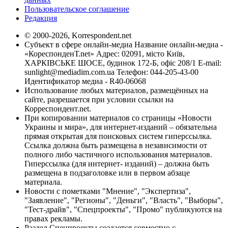
Пользовательское соглашение
Редакция
© 2000-2026, Korrespondent.net
Субъект в сфере онлайн-медиа Название онлайн-медиа -
«КореспонденТ.net» Адрес: 02091, місто Київ,
ХАРКІВСЬКЕ ШОСЕ, будинок 172-Б, офіс 208/1 E-mail:
sunlight@mediadim.com.ua
Телефон: 044-205-43-00
Идентификатор медиа - R40-06068
Использование любых материалов, размещённых на
сайте, разрешается при условии ссылки на
Корреспондент.net.
При копировании материалов со страницы «Новости
Украины и мира», для интернет-изданий – обязательна
прямая открытая для поисковых систем гиперссылка.
Ссылка должна быть размещена в независимости от
полного либо частичного использования материалов.
Гиперссылка (для интернет- изданий) – должна быть
размещена в подзаголовке или в первом абзаце
материала.
Новости с пометками "Мнение", "Экспертиза",
"Заявление", "Регионы", "Деньги", "Власть", "Выборы",
"Тест-драйв", "Спецпроекты", "Промо" публикуются на
правах рекламы.
Раздел Спецпроекты создается совместно с