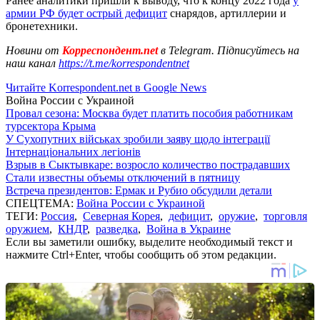
Ранее аналитики пришли к выводу, что к концу 2022 года
у
армии РФ будет острый дефицит
снарядов, артиллерии и
бронетехники.
Новини от
Корреспондент.net
в Telegram. Підписуйтесь на
наш канал
https://t.me/korrespondentnet
Читайте Korrespondent.net в Google News
Война России с Украиной
Провал сезона: Москва будет платить пособия работникам
турсектора Крыма
У Сухопутних військах зробили заяву щодо інтеграції
Інтернаціональних легіонів
Взрыв в Сыктывкаре: возросло количество пострадавших
Стали известны объемы отключений в пятницу
Встреча президентов: Ермак и Рубио обсудили детали
СПЕЦТЕМА:
Война России с Украиной
ТЕГИ:
Россия
,
Северная Корея
,
дефицит
,
оружие
,
торговля
оружием
,
КНДР
,
разведка
,
Война в Украине
Если вы заметили ошибку, выделите необходимый текст и
нажмите Ctrl+Enter, чтобы сообщить об этом редакции.