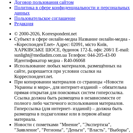
Договор пользования сайтом
Политика в сфере конфиденциальности и персональных
данных
Пользовательское соглашение
Редакция
© 2000-2026, Korrespondent.net
Субъект в сфере онлайн-медиа Название онлайн-медиа -
«КореспонденТ.net» Адрес: 02091, місто Київ,
ХАРКІВСЬКЕ ШОСЕ, будинок 172-Б, офіс 208/1 E-mail:
sunlight@mediadim.com.ua
Телефон: 044-205-43-00
Идентификатор медиа - R40-06068
Использование любых материалов, размещённых на
сайте, разрешается при условии ссылки на
Корреспондент.net.
При копировании материалов со страницы «Новости
Украины и мира», для интернет-изданий – обязательна
прямая открытая для поисковых систем гиперссылка.
Ссылка должна быть размещена в независимости от
полного либо частичного использования материалов.
Гиперссылка (для интернет- изданий) – должна быть
размещена в подзаголовке или в первом абзаце
материала.
Новости с пометками "Мнение", "Экспертиза",
"Заявление", "Регионы", "Деньги", "Власть", "Выборы",