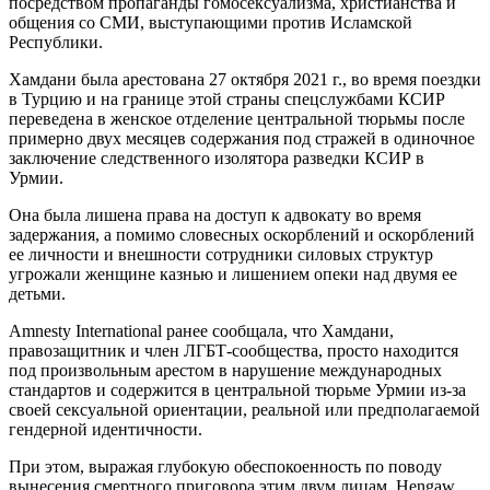
посредством пропаганды гомосексуализма, христианства и
общения со СМИ, выступающими против Исламской
Республики.
Хамдани была арестована 27 октября 2021 г., во время поездки
в Турцию и на границе этой страны спецслужбами КСИР
переведена в женское отделение центральной тюрьмы после
примерно двух месяцев содержания под стражей в одиночное
заключение следственного изолятора разведки КСИР в
Урмии.
Она была лишена права на доступ к адвокату во время
задержания, а помимо словесных оскорблений и оскорблений
ее личности и внешности сотрудники силовых структур
угрожали женщине казнью и лишением опеки над двумя ее
детьми.
Amnesty International ранее сообщала, что Хамдани,
правозащитник и член ЛГБТ-сообщества, просто находится
под произвольным арестом в нарушение международных
стандартов и содержится в центральной тюрьме Урмии из-за
своей сексуальной ориентации, реальной или предполагаемой
гендерной идентичности.
При этом, выражая глубокую обеспокоенность по поводу
вынесения смертного приговора этим двум лицам, Hengaw