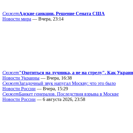
Сюжет
Адские санкции. Решение Сената США
Новости мира
— Вчера, 23:14
Сюжет
"Охотиться на лучника, а не на стрелу". Как Украи
Новости Украины
— Вчера, 16:38
Сюжет
Загадочный звук напугал Москву: что это было
Новости России
— Вчера, 15:29
Сюжет
Банкет генералов. Последствия взрыва в Москве
Новости России
— 6 августа 2026, 23:58