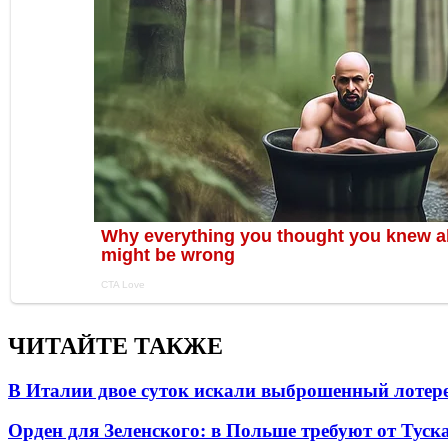
ЧИТАЙТЕ ТАКЖЕ
В Италии двое суток искали выброшенный лоте
Орден для Зеленского: в Польше требуют от Туск