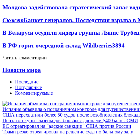
Молдова задействовала стратегический запас вод
Сюжет
Банкет генералов. Последствия взрыва в 
В Беларуси осудили лидера группы Ляпис Трубе
В РФ горит очередной склад Wildberries
3894
Читать комментарии
Новости мира
Последние
Популярные
Комментируемые
Испания объявила о пограничном контроле для путешественни
США перехватили более 50 судов после возобновления блокад
Пентагон купит лазеры для борьбы с дронами $400 млн - СМИ
ЕС отреагировал на "адские санкции" США против России
Трамп резко отреагировал на решение суда по бальному залу