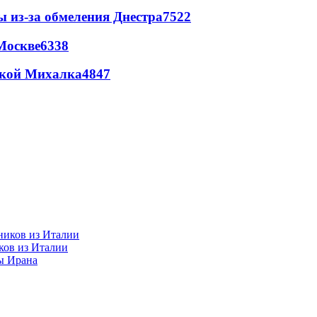
ы из-за обмеления Днестра
7522
Москве
6338
цкой Михалка
4847
ков из Италии
ы Ирана