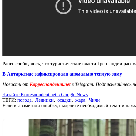
Ранее сообщалось, что туристические власти Гренландии рас
В Антарктиде зафиксировали аномально теплую зиму
Новости от
Корреспондент.net
в Telegram. Подписывайтесь н
Читайте Korrespondent.net в Google News
ТЕГИ:
погода
,
Ледники
,
осадки
,
жара
,
Чили
Если вы заметили ошибку, выделите необходимый текст и нажми