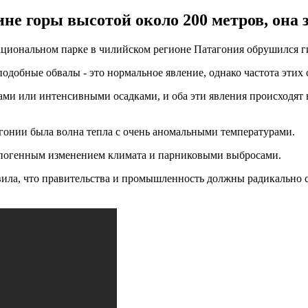
не горы высотой около 200 метров, она з
 национальном парке в чилийском регионе Патагония обрушился 
подобные обвалы - это нормальное явление, однако частота этих
и или интенсивными осадками, и оба эти явления происходят все 
гонии была волна тепла с очень аномальными температурами.
ропогенным изменением климата и парниковыми выбросами.
вила, что правительства и промышленность должны радикально 