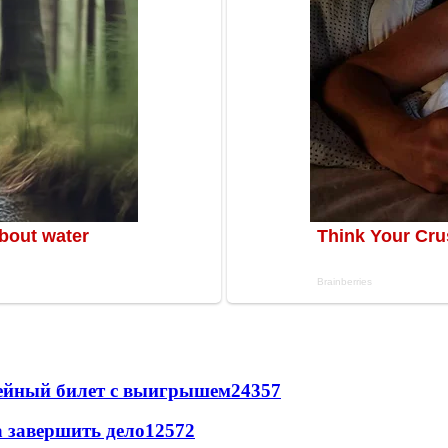
рейный билет с выигрышем
24357
а завершить дело
12572