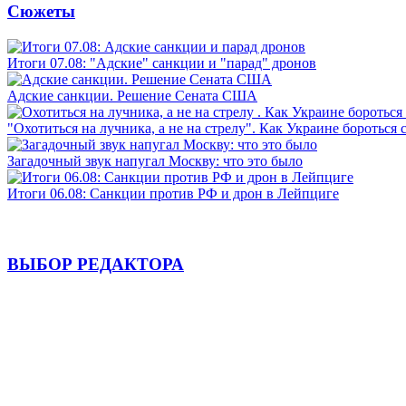
Сюжеты
Итоги 07.08: "Адские" санкции и "парад" дронов
Адские санкции. Решение Сената США
"Охотиться на лучника, а не на стрелу". Как Украине бороться 
Загадочный звук напугал Москву: что это было
Итоги 06.08: Санкции против РФ и дрон в Лейпциге
ВЫБОР РЕДАКТОРА