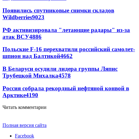
Появились спутниковые снимки складов
Wildberries
9023
РФ активизировала "летающие радары" из-за
атак ВСУ
4886
Польские F-16 перехватили российский самолет-
шпион над Балтикой
4662
В Беларуси осудили лидера группы Ляпис
Трубецкой Михалка
4578
Россия собрала рекордный нефтяной конвой в
Арктике
4190
Читать комментарии
Полная версия сайта
Facebook