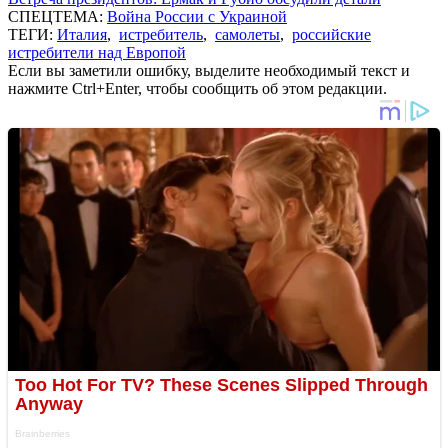
СПЕЦТЕМА:
Война России с Украиной
ТЕГИ:
Италия
,
истребитель
,
самолеты
,
российские
истребители над Европой
Если вы заметили ошибку, выделите необходимый текст и
нажмите Ctrl+Enter, чтобы сообщить об этом редакции.