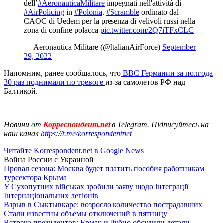
dell’
#AeronauticaMilitare
impegnati nell'attività di
#AirPolicing
in
#Polonia
.
#Scramble
ordinato dal
CAOC di Uedem per la presenza di velivoli russi nella
zona di confine polacca
pic.twitter.com/2Q7iTFxCLC
— Aeronautica Militare (@ItalianAirForce)
September
29, 2022
Напомним, ранее сообщалось, что
ВВС Германии за полгода
30 раз поднимали по тревоге
из-за самолетов РФ над
Балтикой.
Новини от
Корреспондент.net
в Telegram. Підписуйтесь на
наш канал
https://t.me/korrespondentnet
Читайте Korrespondent.net в Google News
Война России с Украиной
Провал сезона: Москва будет платить пособия работникам
турсектора Крыма
У Сухопутних військах зробили заяву щодо інтеграції
Інтернаціональних легіонів
Взрыв в Сыктывкаре: возросло количество пострадавших
Стали известны объемы отключений в пятницу
Встреча президентов: Ермак и Рубио обсудили детали