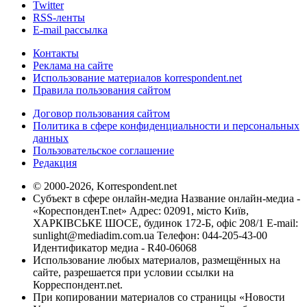
Twitter
RSS-ленты
E-mail рассылка
Контакты
Реклама на сайте
Использование материалов korrespondent.net
Правила пользования сайтом
Договор пользования сайтом
Политика в сфере конфиденциальности и персональных
данных
Пользовательское соглашение
Редакция
© 2000-2026, Korrespondent.net
Субъект в сфере онлайн-медиа Название онлайн-медиа -
«КореспонденТ.net» Адрес: 02091, місто Київ,
ХАРКІВСЬКЕ ШОСЕ, будинок 172-Б, офіс 208/1 E-mail:
sunlight@mediadim.com.ua
Телефон: 044-205-43-00
Идентификатор медиа - R40-06068
Использование любых материалов, размещённых на
сайте, разрешается при условии ссылки на
Корреспондент.net.
При копировании материалов со страницы «Новости