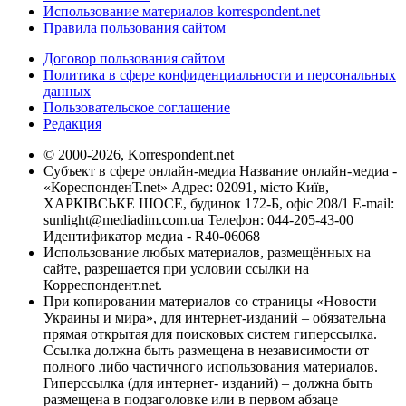
Использование материалов korrespondent.net
Правила пользования сайтом
Договор пользования сайтом
Политика в сфере конфиденциальности и персональных
данных
Пользовательское соглашение
Редакция
© 2000-2026, Korrespondent.net
Субъект в сфере онлайн-медиа Название онлайн-медиа -
«КореспонденТ.net» Адрес: 02091, місто Київ,
ХАРКІВСЬКЕ ШОСЕ, будинок 172-Б, офіс 208/1 E-mail:
sunlight@mediadim.com.ua
Телефон: 044-205-43-00
Идентификатор медиа - R40-06068
Использование любых материалов, размещённых на
сайте, разрешается при условии ссылки на
Корреспондент.net.
При копировании материалов со страницы «Новости
Украины и мира», для интернет-изданий – обязательна
прямая открытая для поисковых систем гиперссылка.
Ссылка должна быть размещена в независимости от
полного либо частичного использования материалов.
Гиперссылка (для интернет- изданий) – должна быть
размещена в подзаголовке или в первом абзаце