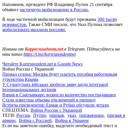
Напомним, президент РФ Владимир Путин 21 сентября
объявил
частичную мобилизацию в России.
В ходе частичной мобилизации будут призваны
300 тысяч
резервистов.
Также СМИ писали, что Указ Путина позволяет
мобилизовать миллион россиян.
Новини от
Корреспондент.net
в Telegram. Підписуйтесь на
наш канал
https://t.me/korrespondentnet
Читайте Korrespondent.net в Google News
Война России с Украиной
Провал сезона: Москва будет платить пособия работникам
турсектора Крыма
У Сухопутних військах зробили заяву щодо інтеграції
Інтернаціональних легіонів
Взрыв в Сыктывкаре: возросло количество пострадавших
Стали известны объемы отключений в пятницу
Встреча президентов: Ермак и Рубио обсудили детали
СПЕЦТЕМА:
Война России с Украиной
ТЕГИ:
Россия
,
Путин
,
призыв
,
указ
,
призывники
,
призыв в
армию
,
Война с Россией
,
Война в Украине
Если вы заметили ошибку, выделите необходимый текст и