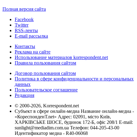
Полная версия сайта
Facebook
Twitter
RSS-ленты
E-mail рассылка
Контакты
Реклама на сайте
Использование материалов korrespondent.net
Правила пользования сайтом
Договор пользования сайтом
Политика в сфере конфиденциальности и персональных
данных
Пользовательское соглашение
Редакция
© 2000-2026, Korrespondent.net
Субъект в сфере онлайн-медиа Название онлайн-медиа -
«КореспонденТ.net» Адрес: 02091, місто Київ,
ХАРКІВСЬКЕ ШОСЕ, будинок 172-Б, офіс 208/1 E-mail:
sunlight@mediadim.com.ua
Телефон: 044-205-43-00
Идентификатор медиа - R40-06068