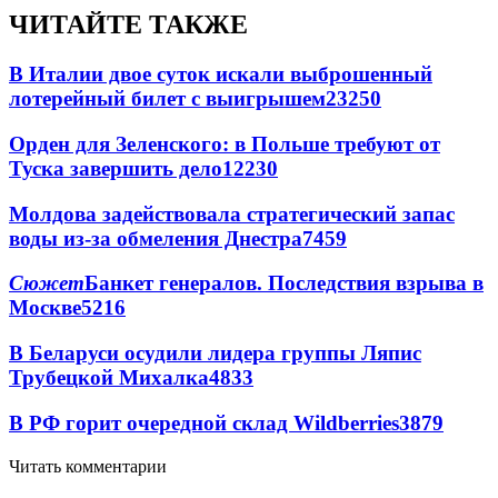
ЧИТАЙТЕ ТАКЖЕ
В Италии двое суток искали выброшенный
лотерейный билет с выигрышем
23250
Орден для Зеленского: в Польше требуют от
Туска завершить дело
12230
Молдова задействовала стратегический запас
воды из-за обмеления Днестра
7459
Сюжет
Банкет генералов. Последствия взрыва в
Москве
5216
В Беларуси осудили лидера группы Ляпис
Трубецкой Михалка
4833
В РФ горит очередной склад Wildberries
3879
Читать комментарии