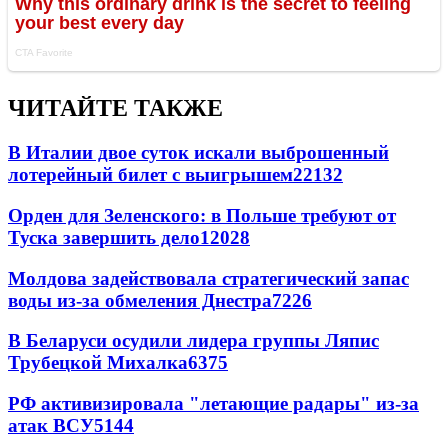
ЧИТАЙТЕ ТАКЖЕ
В Италии двое суток искали выброшенный
лотерейный билет с выигрышем
22132
Орден для Зеленского: в Польше требуют от
Туска завершить дело
12028
Молдова задействовала стратегический запас
воды из-за обмеления Днестра
7226
В Беларуси осудили лидера группы Ляпис
Трубецкой Михалка
6375
РФ активизировала "летающие радары" из-за
атак ВСУ
5144