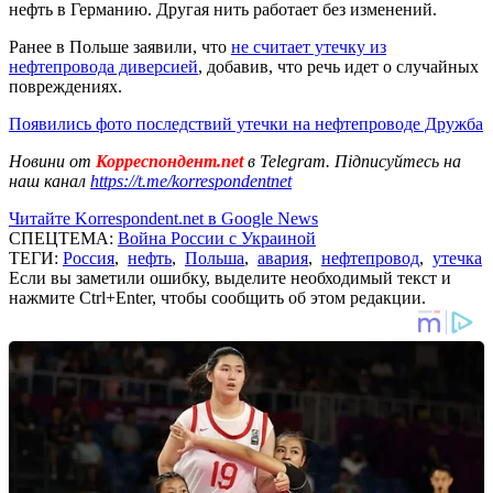
нефть в Германию. Другая нить работает без изменений.
Ранее в Польше заявили, что
не считает утечку из
нефтепровода диверсией
, добавив, что речь идет о случайных
повреждениях.
Появились фото последствий утечки на нефтепроводе Дружба
Новини от
Корреспондент.net
в Telegram. Підписуйтесь на
наш канал
https://t.me/korrespondentnet
Читайте Korrespondent.net в Google News
СПЕЦТЕМА:
Война России с Украиной
ТЕГИ:
Россия
,
нефть
,
Польша
,
авария
,
нефтепровод
,
утечка
Если вы заметили ошибку, выделите необходимый текст и
нажмите Ctrl+Enter, чтобы сообщить об этом редакции.