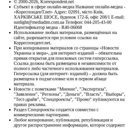
© 2000-2026, Korrespondent.net
Субъект в сфере онлайн-медиа Название онлайн-медиа -
«КореспонденТ.net» Адрес: 02091, місто Київ,
ХАРКІВСЬКЕ ШОСЕ, будинок 172-Б, офіс 208/1 E-mail:
sunlight@mediadim.com.ua
Телефон: 044-205-43-00
Идентификатор медиа - R40-06068
Использование любых материалов, размещённых на
сайте, разрешается при условии ссылки на
Корреспондент.net.
При копировании материалов со страницы «Новости
Украины и мира», для интернет-изданий – обязательна
прямая открытая для поисковых систем гиперссылка.
Ссылка должна быть размещена в независимости от
полного либо частичного использования материалов.
Гиперссылка (для интернет- изданий) – должна быть
размещена в подзаголовке или в первом абзаце
материала.
Новости с пометками "Мнение", "Экспертиза",
"Заявление", "Регионы", "Деньги", "Власть", "Выборы",
"Тест-драйв", "Спецпроекты", "Промо" публикуются на
правах рекламы.
Раздел Спецпроекты создается совместно с
коммерческими партнерами.
Любое копирование, публикация, републикация и
другое распространение информации, которое содержит