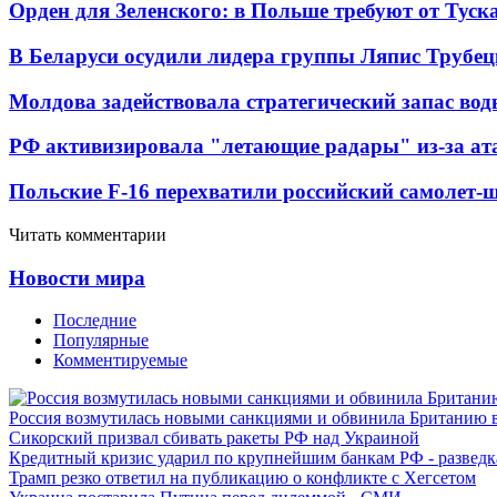
Орден для Зеленского: в Польше требуют от Туск
В Беларуси осудили лидера группы Ляпис Трубе
Молдова задействовала стратегический запас вод
РФ активизировала "летающие радары" из-за а
Польские F-16 перехватили российский самолет-
Читать комментарии
Новости мира
Последние
Популярные
Комментируемые
Россия возмутилась новыми санкциями и обвинила Британию 
Сикорский призвал сбивать ракеты РФ над Украиной
Кредитный кризис ударил по крупнейшим банкам РФ - разведк
Трамп резко ответил на публикацию о конфликте с Хегсетом