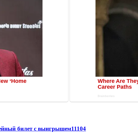
рейный билет с выигрышем
11104