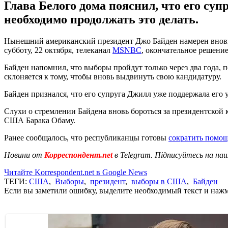
Глава Белого дома пояснил, что его суп
необходимо продолжать это делать.
Нынешний американский президент Джо Байден намерен вновь б
субботу, 22 октября, телеканал
MSNBC
, окончательное решени
Байден напомнил, что выборы пройдут только через два года, п
склоняется к тому, чтобы вновь выдвинуть свою кандидатуру.
Байден признался, что его супруга Джилл уже поддержала его 
Слухи о стремлении Байдена вновь бороться за президентской 
США Барака Обаму.
Ранее сообщалось, что республиканцы готовы
сократить помо
Новини от
Корреспондент.net
в Telegram. Підписуйтесь на на
Читайте Korrespondent.net в Google News
ТЕГИ:
США
,
Выборы
,
президент
,
выборы в США
,
Байден
Если вы заметили ошибку, выделите необходимый текст и нажми