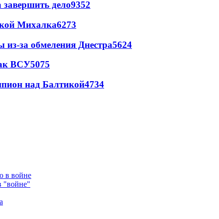
а завершить дело
9352
цкой Михалка
6273
ы из-за обмеления Днестра
5624
так ВСУ
5075
шпион над Балтикой
4734
в "войне"
а