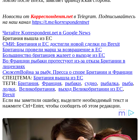
ловлю после Brexit, заявляет французская сторона.
Новости от
Корреспондент.net
в Telegram. Подписывайтесь
на наш канал
https://t.me/korrespondentnet
Читайте Korrespondent.net в Google News
Британия вышла из ЕС
СМИ: Британия и ЕС достигли новой сделки по Brexit
Британцы провели марш за возвращение в ЕС
Большинство британцев жалеет о выходе из ЕС
Во Франции рыбаки протестуют из-за отказа Британии в
лицензиях
Сюжет
Война за рыбу. Пресса о споре Британии и Франции
СПЕЦТЕМА:
Британия вышла из ЕС
ТЕГИ:
Британия
,
Франция
,
рыбаки
,
судно
,
рыбалка
,
рыба
,
лодки
,
Великобритания
,
выход Великобритании из ЕС
,
Brexit
Если вы заметили ошибку, выделите необходимый текст и
нажмите Ctrl+Enter, чтобы сообщить об этом редакции.