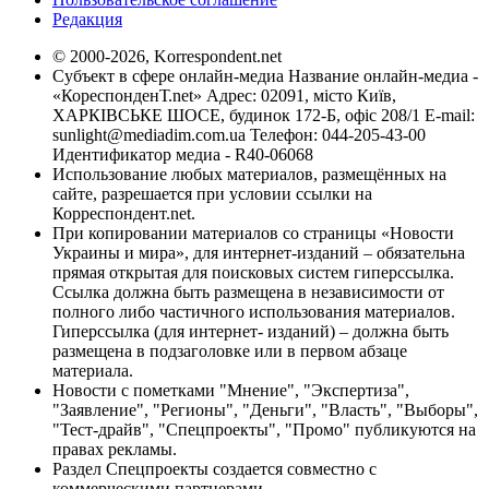
Редакция
© 2000-2026, Korrespondent.net
Субъект в сфере онлайн-медиа Название онлайн-медиа -
«КореспонденТ.net» Адрес: 02091, місто Київ,
ХАРКІВСЬКЕ ШОСЕ, будинок 172-Б, офіс 208/1 E-mail:
sunlight@mediadim.com.ua
Телефон: 044-205-43-00
Идентификатор медиа - R40-06068
Использование любых материалов, размещённых на
сайте, разрешается при условии ссылки на
Корреспондент.net.
При копировании материалов со страницы «Новости
Украины и мира», для интернет-изданий – обязательна
прямая открытая для поисковых систем гиперссылка.
Ссылка должна быть размещена в независимости от
полного либо частичного использования материалов.
Гиперссылка (для интернет- изданий) – должна быть
размещена в подзаголовке или в первом абзаце
материала.
Новости с пометками "Мнение", "Экспертиза",
"Заявление", "Регионы", "Деньги", "Власть", "Выборы",
"Тест-драйв", "Спецпроекты", "Промо" публикуются на
правах рекламы.
Раздел Спецпроекты создается совместно с
коммерческими партнерами.