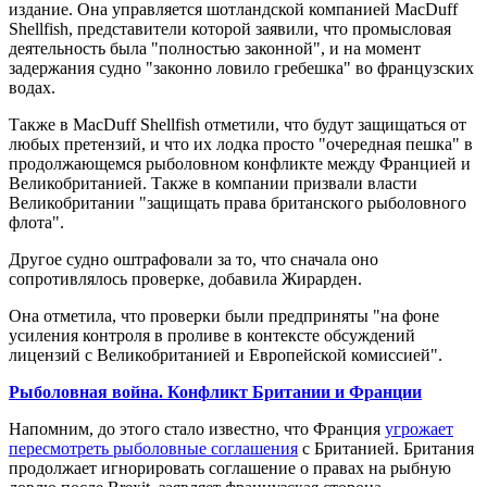
издание. Она управляется шотландской компанией MacDuff
Shellfish, представители которой заявили, что промысловая
деятельность была "полностью законной", и на момент
задержания судно "законно ловило гребешка" во французских
водах.
Также в MacDuff Shellfish отметили, что будут защищаться от
любых претензий, и что их лодка просто "очередная пешка" в
продолжающемся рыболовном конфликте между Францией и
Великобританией. Также в компании призвали власти
Великобритании "защищать права британского рыболовного
флота".
Другое судно оштрафовали за то, что сначала оно
сопротивлялось проверке, добавила Жирарден.
Она отметила, что проверки были предприняты "на фоне
усиления контроля в проливе в контексте обсуждений
лицензий с Великобританией и Европейской комиссией".
Рыболовная война. Конфликт Британии и Франции
Напомним, до этого стало известно, что Франция
угрожает
пересмотреть рыболовные соглашения
с Британией. Британия
продолжает игнорировать соглашение о правах на рыбную