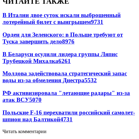
ЧИТАЙТЕ ТАКЖЕ
В Италии двое суток искали выброшенный
лотерейный билет с выигрышем
9731
Орден для Зеленского: в Польше требуют от
Туска завершить дело
8976
В Беларуси осудили лидера группы Ляпис
Трубецкой Михалка
6261
Молдова задействовала стратегический запас
воды из-за обмеления Днестра
5532
РФ активизировала "летающие радары" из-за
атак ВСУ
5070
Польские F-16 перехватили российский самолет-
шпион над Балтикой
4731
Читать комментарии