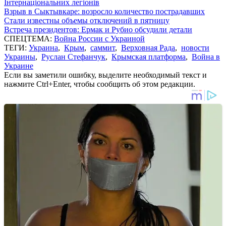
Інтернаціональних легіонів
Взрыв в Сыктывкаре: возросло количество пострадавших
Стали известны объемы отключений в пятницу
Встреча президентов: Ермак и Рубио обсудили детали
СПЕЦТЕМА:
Война России с Украиной
ТЕГИ:
Украина
,
Крым
,
саммит
,
Верховная Рада
,
новости
Украины
,
Руслан Стефанчук
,
Крымская платформа
,
Война в
Украине
Если вы заметили ошибку, выделите необходимый текст и
нажмите Ctrl+Enter, чтобы сообщить об этом редакции.