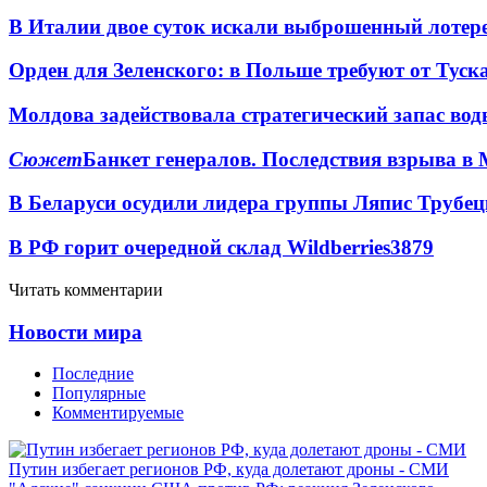
В Италии двое суток искали выброшенный лоте
Орден для Зеленского: в Польше требуют от Туск
Молдова задействовала стратегический запас вод
Сюжет
Банкет генералов. Последствия взрыва в 
В Беларуси осудили лидера группы Ляпис Трубе
В РФ горит очередной склад Wildberries
3879
Читать комментарии
Новости мира
Последние
Популярные
Комментируемые
Путин избегает регионов РФ, куда долетают дроны - СМИ