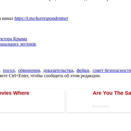
ш канал
https://t.me/korrespondentnet
сектора Крыма
іональних легіонів
,
посол
,
обвинения
,
доказательства
,
фейки
,
совет безопасност
те Ctrl+Enter, чтобы сообщить об этом редакции.