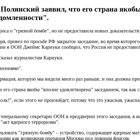
олянский заявил, что его страна якобы
едомленности".
а о "грязной бомбе", но не предоставила новых доказательств 
ря, провел по просьбе РФ закрытое заседание, во время которог
нии в ООН Джеймс Кариуки сообщил, что Россия не предоставил
 сказал журналистам Кариуки.
инениями".
рмация, которую мы видели много раз раньше, и она должна прек
его страна якобы "вполне удовлетворена" заседанием, так как 
олк!", если этого не произойдет, потому что это ужасная, ужасн
неральному секретарю ООН в преддверии этого заседания, в ко
 "акт ядерного терроризма".
ользовать "грязную бомбу" – устройство, содержащее ядерные 
ками как возможная операция Москвы под ложным флагом.