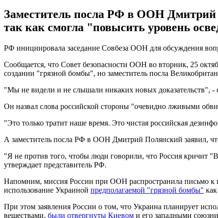
Заместитель посла РФ в ООН Дмитрий П
так как смогла "повысить уровень осв
РФ инициировала заседание Совбеза ООН для обсуждения вопрос
Сообщается, что Совет безопасности ООН во вторник, 25 октяб
создании "грязной бомбы", но заместитель посла Великобрита
"Мы не видели и не слышали никаких новых доказательств", -
Он назвал слова российской стороны "очевидно лживыми обв
"Это только тратит наше время. Это чистая российская дезинфо
А заместитель посла РФ в ООН Дмитрий Полянский заявил, что 
"Я не против того, чтобы люди говорили, что Россия кричит "В
утверждает представитель РФ.
Напомним, миссия России при ООН распространила письмо к ге
использование Украиной
предполагаемой "грязной бомбы"
как
При этом заявления России о том, что Украина планирует исп
веществами,
были отвергнуты Киевом
и его западными союзни