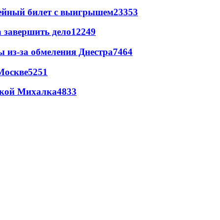
рейный билет с выигрышем
23353
а завершить дело
12249
ы из-за обмеления Днестра
7464
Москве
5251
цкой Михалка
4833