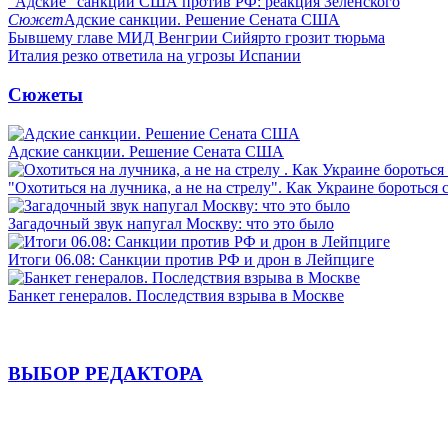
"Адские" санкции США против РФ: реакция Зеленского
Сюжет
Адские санкции. Решение Сената США
Бывшему главе МИД Венгрии Сийярто грозит тюрьма
Италия резко ответила на угрозы Испании
Сюжеты
Адские санкции. Решение Сената США
"Охотиться на лучника, а не на стрелу". Как Украине бороться 
Загадочный звук напугал Москву: что это было
Итоги 06.08: Санкции против РФ и дрон в Лейпциге
Банкет генералов. Последствия взрыва в Москве
ВЫБОР РЕДАКТОРА