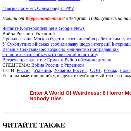
"Грязная бомба". О чем бредит РФ?
Новини от
Корреспондент.net
в Telegram. Підписуйтесь на на
Читайте Korrespondent.net в Google News
Война России с Украиной
Провал сезона: Москва будет платить пособия работникам тур
У Сухопутних військах зробили заяву щодо інтеграції Інтернац
Взрыв в Сыктывкаре: возросло количество пострадавших
Стали известны объемы отключений в пятницу
Встреча президентов: Ермак и Рубио обсудили детали
СПЕЦТЕМА:
Война России с Украиной
ТЕГИ:
Россия
,
Украина
,
Украина-Россия
,
ООН
,
бомба
,
Ложь
Если вы заметили ошибку, выделите необходимый текст и нажми
ЧИТАЙТЕ ТАКЖЕ