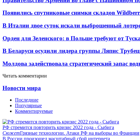
Правительство Армении во главе с Пашиняном по
Появились спутниковые снимки складов Wildberr
В Италии двое суток искали выброшенный лоте
Орден для Зеленского: в Польше требуют от Туск
В Беларуси осудили лидера группы Ляпис Трубе
Молдова задействовала стратегический запас вод
Читать комментарии
Новости мира
Последние
Популярные
Комментируемые
РФ стремится повторить кризис 2022 года - Сыбига
Сюжет
Грязные технологии. Атаки РФ на выборы во Франции
В России произошел масштабный сбой интернета