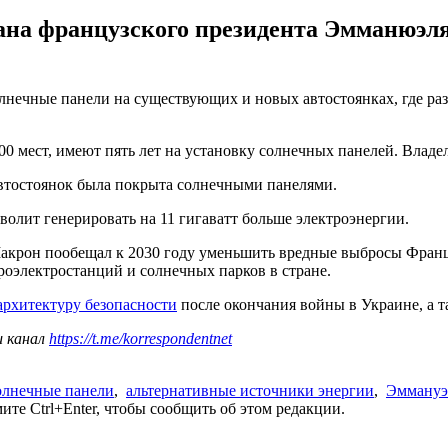
ана французского президента Эмманюэля
ечные панели на существующих и новых автостоянках, где разме
00 мест, имеют пять лет на установку солнечных панелей. Владел
автостоянок была покрыта солнечными панелями.
волит генерировать на 11 гигаватт больше электроэнергии.
Макрон пообещал к 2030 году уменьшить вредные выбросы Франц
роэлектростанций и солнечных парков в стране.
архитектуру безопасности
после окончания войны в Украине, а т
ш канал
https://t.me/korrespondentnet
олнечные панели
,
альтернативные источники энергии
,
Эммануэ
те Ctrl+Enter, чтобы сообщить об этом редакции.