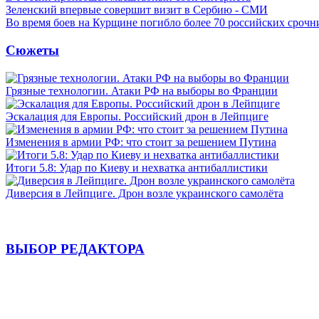
Зеленский впервые совершит визит в Сербию - СМИ
Во время боев на Курщине погибло более 70 российских сроч
Сюжеты
Грязные технологии. Атаки РФ на выборы во Франции
Эскалация для Европы. Российский дрон в Лейпциге
Изменения в армии РФ: что стоит за решением Путина
Итоги 5.8: Удар по Киеву и нехватка антибаллистики
Диверсия в Лейпциге. Дрон возле украинского самолёта
ВЫБОР РЕДАКТОРА