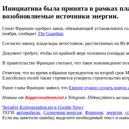
Инициатива была принята в рамках пл
возобновляемые источники энергии.
Сенат Франции одобрил закон, обязывающий устанавливать солн
ноября, сообщает
The Guardian
.
Согласно закону, владельцы автостоянок, рассчитанных на 80-4
Документ требует, чтобы по крайней мере половина площади 
В правительстве Франции считают, что такое нововведение поз
Отметим, что во время избрания президентом на второй срок 
Елисейских полей также стремится ускорить строительство вет
Ранее глава Франции заявил, что
Европе нужно создать новую 
Новини от
Корреспондент.net
в Telegram. Підписуйтесь на на
Читайте Korrespondent.net в Google News
ТЕГИ:
автомобили
,
Солнечная энергия
,
Франция
,
энергия
,
с
Если вы заметили ошибку, выделите необходимый текст и нажми