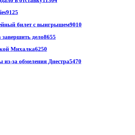
дало в отставку
11304
ies
9125
рейный билет с выигрышем
9010
а завершить дело
8655
цкой Михалка
6250
ы из-за обмеления Днестра
5470