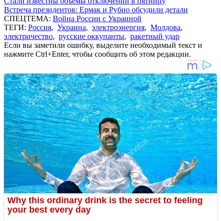
Стали известны объемы отключений в пятницу
Встреча президентов: Ермак и Рубио обсудили детали
СПЕЦТЕМА:
Война России с Украиной
ТЕГИ:
Россия
,
Украина
,
электроэнергия
,
Молдова
,
электричество
,
русские оккупанты
,
ракетный удар
Если вы заметили ошибку, выделите необходимый текст и
нажмите Ctrl+Enter, чтобы сообщить об этом редакции.