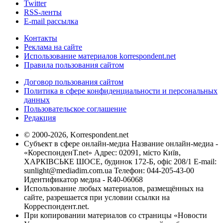
Twitter
RSS-ленты
E-mail рассылка
Контакты
Реклама на сайте
Использование материалов korrespondent.net
Правила пользования сайтом
Договор пользования сайтом
Политика в сфере конфиденциальности и персональных
данных
Пользовательское соглашение
Редакция
© 2000-2026, Korrespondent.net
Субъект в сфере онлайн-медиа Название онлайн-медиа -
«КореспонденТ.net» Адрес: 02091, місто Київ,
ХАРКІВСЬКЕ ШОСЕ, будинок 172-Б, офіс 208/1 E-mail:
sunlight@mediadim.com.ua
Телефон: 044-205-43-00
Идентификатор медиа - R40-06068
Использование любых материалов, размещённых на
сайте, разрешается при условии ссылки на
Корреспондент.net.
При копировании материалов со страницы «Новости