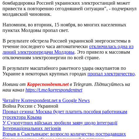
бомбардировка Россией украинских электростанций может
привести к повторению сегодняшней ситуации", - подчеркнул
молдавский чиновник.
Напомним, во вторник, 15 ноября, во многих населенных
пунктах Молдовы пропал свет.
В результате обстрела Россией украинской энергосистемы в
течение последнего часа автоматически
отключилась одна из
линий электропередачи Молдовы
. Это привело к массовым
отключениям электроэнергии по всей стране.
В результате масштабного ракетного удара оккупантов по
Украине в некоторых крупных городах
пропал электричество
.
Новини от
Корреспондент.net
в Telegram. Підписуйтесь на
наш канал
https://t.me/korrespondentnet
Читайте Korrespondent.net в Google News
Война России с Украиной
Провал сезона: Москва будет платить пособия работникам
турсектора Крыма
У Сухопутних військах зробили заяву щодо інтеграції
Інтернаціональних легіонів
Взрыв в Сыктывкаре: возросло количество пострадавших