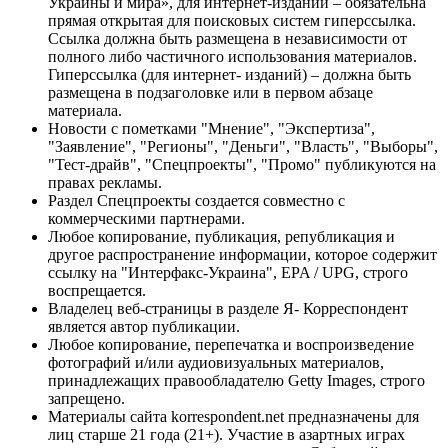
Украины и мира», для интернет-изданий – обязательна
прямая открытая для поисковых систем гиперссылка.
Ссылка должна быть размещена в независимости от
полного либо частичного использования материалов.
Гиперссылка (для интернет- изданий) – должна быть
размещена в подзаголовке или в первом абзаце
материала.
Новости с пометками "Мнение", "Экспертиза",
"Заявление", "Регионы", "Деньги", "Власть", "Выборы",
"Тест-драйв", "Спецпроекты", "Промо" публикуются на
правах рекламы.
Раздел Спецпроекты создается совместно с
коммерческими партнерами.
Любое копирование, публикация, републикация и
другое распространение информации, которое содержит
ссылку на "Интерфакс-Украина", EPA / UPG, строго
воспрещается.
Владелец веб-страницы в разделе Я- Корреспондент
является автор публикации.
Любое копирование, перепечатка и воспроизведение
фотографий и/или аудиовизуальных материалов,
принадлежащих правообладателю Getty Images, строго
запрещено.
Материалы сайта korrespondent.net предназначены для
лиц старше 21 года (21+). Участие в азартных играх