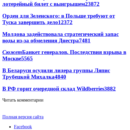
лотерейный билет с выигрышем
23872
Орден для Зеленского: в Польше требуют от
Туска завершить дело
12372
Молдова задействовала стратегический запас
воды из-за обмеления Днестра
7481
Сюжет
Банкет генералов. Последствия взрыва в
Москве
5565
В Беларуси осудили лидера группы Ляпис
Трубецкой Михалка
4840
В РФ горит очередной склад Wildberries
3882
Читать комментарии
Полная версия сайта
Facebook