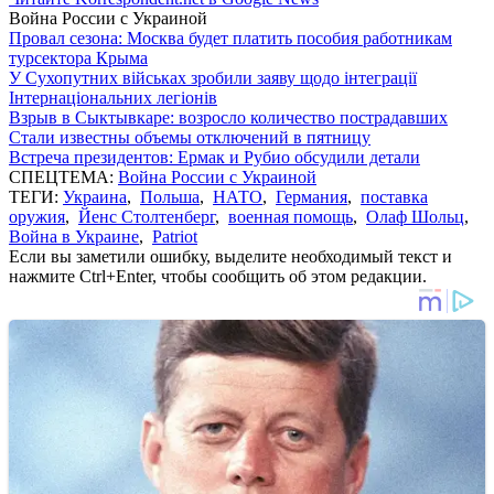
Война России с Украиной
Провал сезона: Москва будет платить пособия работникам
турсектора Крыма
У Сухопутних військах зробили заяву щодо інтеграції
Інтернаціональних легіонів
Взрыв в Сыктывкаре: возросло количество пострадавших
Стали известны объемы отключений в пятницу
Встреча президентов: Ермак и Рубио обсудили детали
СПЕЦТЕМА:
Война России с Украиной
ТЕГИ:
Украина
,
Польша
,
НАТО
,
Германия
,
поставка
оружия
,
Йенс Столтенберг
,
военная помощь
,
Олаф Шольц
,
Война в Украине
,
Patriot
Если вы заметили ошибку, выделите необходимый текст и
нажмите Ctrl+Enter, чтобы сообщить об этом редакции.