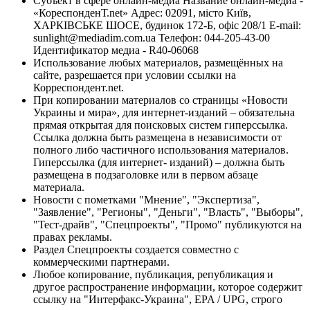
Субъект в сфере онлайн-медиа Название онлайн-медиа -
«КореспонденТ.net» Адрес: 02091, місто Київ,
ХАРКІВСЬКЕ ШОСЕ, будинок 172-Б, офіс 208/1 E-mail:
sunlight@mediadim.com.ua
Телефон: 044-205-43-00
Идентификатор медиа - R40-06068
Использование любых материалов, размещённых на
сайте, разрешается при условии ссылки на
Корреспондент.net.
При копировании материалов со страницы «Новости
Украины и мира», для интернет-изданий – обязательна
прямая открытая для поисковых систем гиперссылка.
Ссылка должна быть размещена в независимости от
полного либо частичного использования материалов.
Гиперссылка (для интернет- изданий) – должна быть
размещена в подзаголовке или в первом абзаце
материала.
Новости с пометками "Мнение", "Экспертиза",
"Заявление", "Регионы", "Деньги", "Власть", "Выборы",
"Тест-драйв", "Спецпроекты", "Промо" публикуются на
правах рекламы.
Раздел Спецпроекты создается совместно с
коммерческими партнерами.
Любое копирование, публикация, републикация и
другое распространение информации, которое содержит
ссылку на "Интерфакс-Украина", EPA / UPG, строго