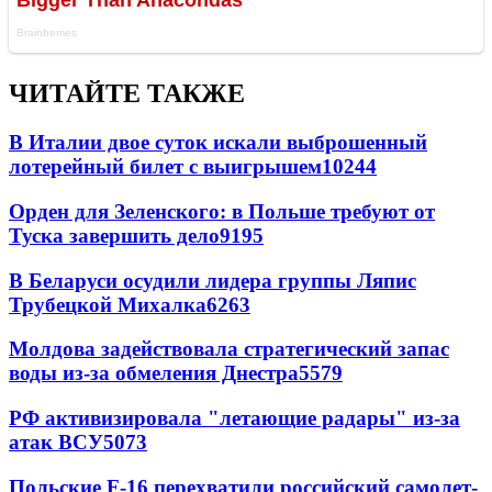
ЧИТАЙТЕ ТАКЖЕ
В Италии двое суток искали выброшенный
лотерейный билет с выигрышем
10244
Орден для Зеленского: в Польше требуют от
Туска завершить дело
9195
В Беларуси осудили лидера группы Ляпис
Трубецкой Михалка
6263
Молдова задействовала стратегический запас
воды из-за обмеления Днестра
5579
РФ активизировала "летающие радары" из-за
атак ВСУ
5073
Польские F-16 перехватили российский самолет-