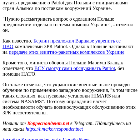
путать предложение о Patriot для Польши с инициативами
стран Альянса по поставкам вооружений Украине.
"Нужно рассматривать вопрос о сделанном Польше
предложении отдельно от темы помощи Украине", - отметил
он.
Как известно,
Берлин предложил Варшаве укрепить ее
ПВО
комплексами ЗРК Patriot. Однако в Польше настаивают
на
передаче этих зенитно-ракетных комплексов Украине
.
Кроме того, министр обороны Польши Мариуш Блащак
отметчает, что
ВСУ смогут сами обслуживать Patriot
, без
помощи НАТО.
Он также отметил, что украинские военные ныне проходят
обучение по применению западного вооружения, "в том числе
таких сложных, как пусковые установки HIMARS или
система NASAMS". Поэтому оправдания насчет
необходимости обучать военнослужащих обслуживанию этих
ЗРК несостоятельны.
Новини от
Корреспондент.net
в Telegram. Підписуйтесь на
наш канал
https://t.me/korrespondentnet
Читайте Korrespondent.net в Google News