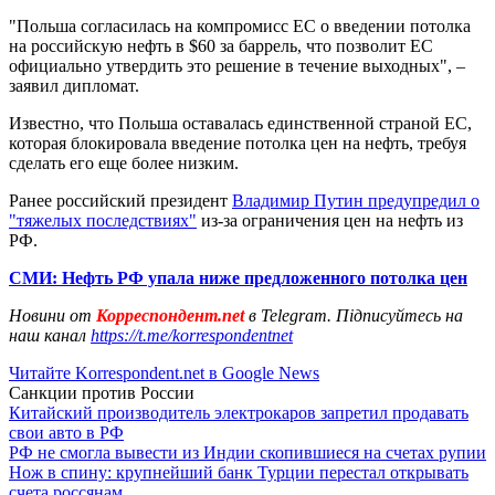
"Польша согласилась на компромисс ЕС о введении потолка
на российскую нефть в $60 за баррель, что позволит ЕС
официально утвердить это решение в течение выходных", –
заявил дипломат.
Известно, что Польша оставалась единственной страной ЕС,
которая блокировала введение потолка цен на нефть, требуя
сделать его еще более низким.
Ранее российский президент
Владимир Путин предупредил о
"тяжелых последствиях"
из-за ограничения цен на нефть из
РФ.
СМИ: Нефть РФ упала ниже предложенного потолка цен
Новини от
Корреспондент.net
в Telegram. Підписуйтесь на
наш канал
https://t.me/korrespondentnet
Читайте Korrespondent.net в Google News
Санкции против России
Китайский производитель электрокаров запретил продавать
свои авто в РФ
РФ не смогла вывести из Индии скопившиеся на счетах рупии
Нож в спину: крупнейший банк Турции перестал открывать
счета россянам