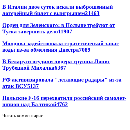
В Италии двое суток искали выброшенный
лотерейный билет с выигрышем
21463
Орден для Зеленского: в Польше требуют от
Туска завершить дело
11907
Молдова задействовала стратегический запас
воды из-за обмеления Днестра
7089
В Беларуси осудили лидера группы Ляпис
Трубецкой Михалка
6367
РФ активизировала "летающие радары" из-за
атак ВСУ
5137
Польские F-16 перехватили российский самолет-
шпион над Балтикой
4762
Читать комментарии