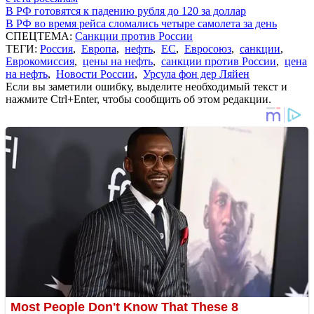
В РФ готовятся к падению рубля до 120 за доллар
В РФ во время рейса сломались четыре самолета за день
СПЕЦТЕМА:
Санкции против России
ТЕГИ:
Россия
,
Европа
,
нефть
,
ЕС
,
Евросоюз
,
санкции
,
Еврокомиссия
,
цены на нефть
,
санкции против России
,
цена
на нефть
,
Новости России
,
Урсула фон дер Ляйен
Если вы заметили ошибку, выделите необходимый текст и
нажмите Ctrl+Enter, чтобы сообщить об этом редакции.