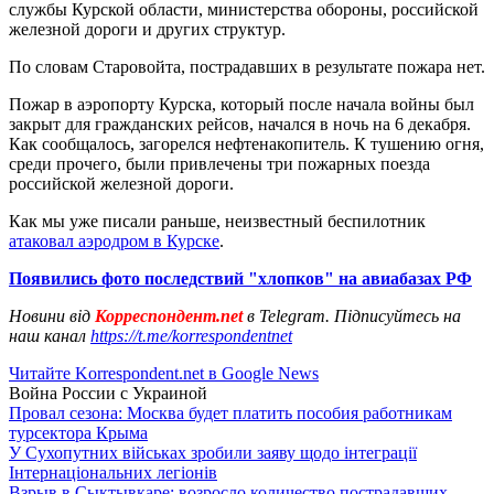
службы Курской области, министерства обороны, российской
железной дороги и других структур.
По словам Старовойта, пострадавших в результате пожара нет.
Пожар в аэропорту Курска, который после начала войны был
закрыт для гражданских рейсов, начался в ночь на 6 декабря.
Как сообщалось, загорелся нефтенакопитель. К тушению огня,
среди прочего, были привлечены три пожарных поезда
российской железной дороги.
Как мы уже писали раньше, неизвестный беспилотник
атаковал аэродром в Курске
.
Появились фото последствий "хлопков" на авиабазах РФ
Новини від
Корреспондент.net
в Telegram. Підписуйтесь на
наш канал
https://t.me/korrespondentnet
Читайте Korrespondent.net в Google News
Война России с Украиной
Провал сезона: Москва будет платить пособия работникам
турсектора Крыма
У Сухопутних військах зробили заяву щодо інтеграції
Інтернаціональних легіонів
Взрыв в Сыктывкаре: возросло количество пострадавших