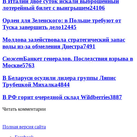
В Италии двое суток искали выброшенный
лотерейный билет с выигрышем
24106
Орден для Зеленского: в Польше требуют от
Туска завершить дело
12445
Молдова задействовала стратегический запас
воды из-за обмеления Днестра
7491
Сюжет
Банкет генералов. Последствия взрыва в
Москве
5763
В Беларуси осудили лидера группы Ляпис
Трубецкой Михалка
4844
В РФ горит очередной склад Wildberries
3887
Читать комментарии
Полная версия сайта