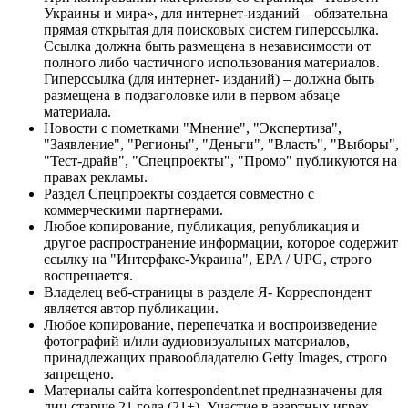
Украины и мира», для интернет-изданий – обязательна
прямая открытая для поисковых систем гиперссылка.
Ссылка должна быть размещена в независимости от
полного либо частичного использования материалов.
Гиперссылка (для интернет- изданий) – должна быть
размещена в подзаголовке или в первом абзаце
материала.
Новости с пометками "Мнение", "Экспертиза",
"Заявление", "Регионы", "Деньги", "Власть", "Выборы",
"Тест-драйв", "Спецпроекты", "Промо" публикуются на
правах рекламы.
Раздел Спецпроекты создается совместно с
коммерческими партнерами.
Любое копирование, публикация, републикация и
другое распространение информации, которое содержит
ссылку на "Интерфакс-Украина", EPA / UPG, строго
воспрещается.
Владелец веб-страницы в разделе Я- Корреспондент
является автор публикации.
Любое копирование, перепечатка и воспроизведение
фотографий и/или аудиовизуальных материалов,
принадлежащих правообладателю Getty Images, строго
запрещено.
Материалы сайта korrespondent.net предназначены для
лиц старше 21 года (21+). Участие в азартных играх