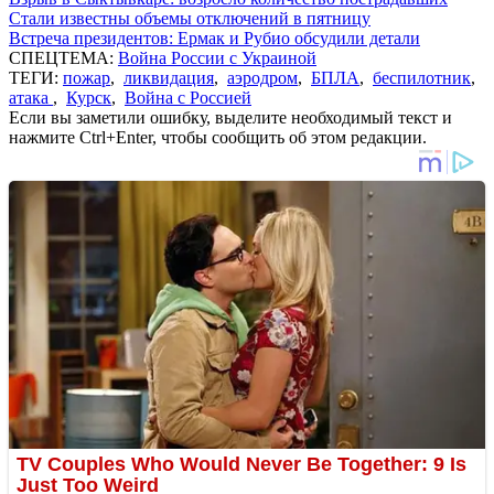
Стали известны объемы отключений в пятницу
Встреча президентов: Ермак и Рубио обсудили детали
СПЕЦТЕМА:
Война России с Украиной
ТЕГИ:
пожар
,
ликвидация
,
аэродром
,
БПЛА
,
беспилотник
,
атака
,
Курск
,
Война с Россией
Если вы заметили ошибку, выделите необходимый текст и
нажмите Ctrl+Enter, чтобы сообщить об этом редакции.