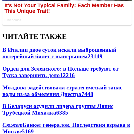
ЧИТАЙТЕ ТАКЖЕ
В Италии двое суток искали выброшенный
лотерейный билет с выигрышем
23149
Орден для Зеленского: в Польше требуют от
Туска завершить дело
12216
Молдова задействовала стратегический запас
воды из-за обмеления Днестра
7448
В Беларуси осудили лидера группы Ляпис
Трубецкой Михалка
6385
Сюжет
Банкет генералов. Последствия взрыва в
Москве
5169