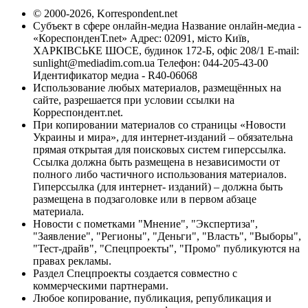
© 2000-2026, Korrespondent.net
Субъект в сфере онлайн-медиа Название онлайн-медиа -
«КореспонденТ.net» Адрес: 02091, місто Київ,
ХАРКІВСЬКЕ ШОСЕ, будинок 172-Б, офіс 208/1 E-mail:
sunlight@mediadim.com.ua
Телефон: 044-205-43-00
Идентификатор медиа - R40-06068
Использование любых материалов, размещённых на
сайте, разрешается при условии ссылки на
Корреспондент.net.
При копировании материалов со страницы «Новости
Украины и мира», для интернет-изданий – обязательна
прямая открытая для поисковых систем гиперссылка.
Ссылка должна быть размещена в независимости от
полного либо частичного использования материалов.
Гиперссылка (для интернет- изданий) – должна быть
размещена в подзаголовке или в первом абзаце
материала.
Новости с пометками "Мнение", "Экспертиза",
"Заявление", "Регионы", "Деньги", "Власть", "Выборы",
"Тест-драйв", "Спецпроекты", "Промо" публикуются на
правах рекламы.
Раздел Спецпроекты создается совместно с
коммерческими партнерами.
Любое копирование, публикация, републикация и