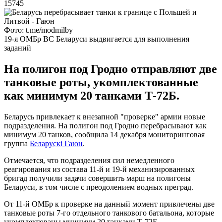
15745
Фото: t.me/modmilby
19-я ОМБр ВС Беларуси выдвигается для выполнения
заданий
На полигон под Гродно отправляют две
танковые роты, укомплектованные
как минимум 20 танками Т-72Б.
Беларусь привлекает к внезапной "проверке" армии новые
подразделения. На полигон под Гродно перебрасывают как
минимум 20 танков, сообщила 14 декабря мониторинговая
группа
Беларускі Гаюн
.
Отмечается, что подразделения сил немедленного
реагирования из состава 11-й и 19-й механизированных
бригад получили задачи совершить марш на полигоны
Беларуси, в том числе с преодолением водных преград.
От 11-й ОМБр к проверке на данный момент привлечены две
танковые роты 7-го отдельного танкового батальона, которые
укомплектованы минимум 20 танками Т-72Б.