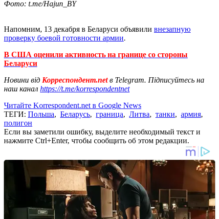
Фото: t.me/Hajun_BY
Напомним, 13 декабря в Беларуси объявили
внезапную
проверку боевой готовности армии
.
В США оценили активность на границе со стороны
Беларуси
Новини від
Корреспондент.net
в Telegram. Підписуйтесь на
наш канал
https://t.me/korrespondentnet
Читайте Korrespondent.net в Google News
ТЕГИ:
Польша
,
Беларусь
,
граница
,
Литва
,
танки
,
армия
,
полигон
Если вы заметили ошибку, выделите необходимый текст и
нажмите Ctrl+Enter, чтобы сообщить об этом редакции.