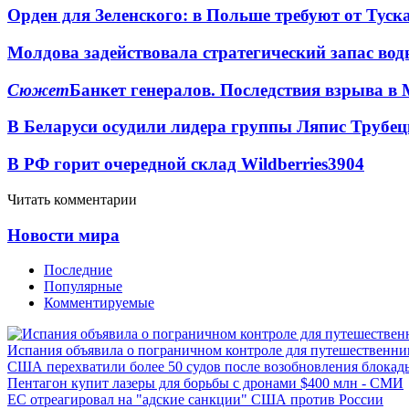
Орден для Зеленского: в Польше требуют от Туск
Молдова задействовала стратегический запас вод
Сюжет
Банкет генералов. Последствия взрыва в 
В Беларуси осудили лидера группы Ляпис Трубе
В РФ горит очередной склад Wildberries
3904
Читать комментарии
Новости мира
Последние
Популярные
Комментируемые
Испания объявила о пограничном контроле для путешественни
США перехватили более 50 судов после возобновления блокад
Пентагон купит лазеры для борьбы с дронами $400 млн - СМИ
ЕС отреагировал на "адские санкции" США против России