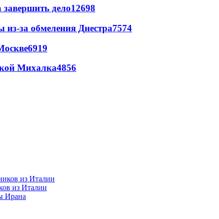
а завершить дело
12698
ы из-за обмеления Днестра
7574
Москве
6919
цкой Михалка
4856
ков из Италии
ы Ирана