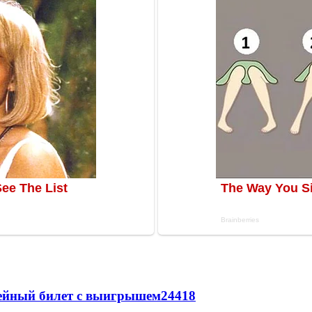
рейный билет с выигрышем
24418