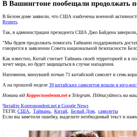
В Вашингтоне пообещали продолжать п
В Белом доме заявили, что США озабочены военной активность
Reuters
.
Так, в администрации президента США Джо Байдена заверили,
"Мы будем продолжать помогать Тайваню поддерживать достат
говорится в заявлении Совета национальной безопасности Бело
Как известно, Китай считает Тайвань своей территорией и в п
хочет мира, но будет защищаться в случае нападения.
Напомним, минувшей ночью 71 китайский самолет и семь кор
А на прошлой неделе
39 китайских самолетов вошли в юго-во
Новини від
Корреспондент.net
в Telegram. Підписуйтесь на на
Читайте Korrespondent.net в Google News
ТЕГИ:
США
,
Тайвань
,
Китай
,
Белый Дом
,
самолеты
Если вы заметили ошибку, выделите необходимый текст и нажми