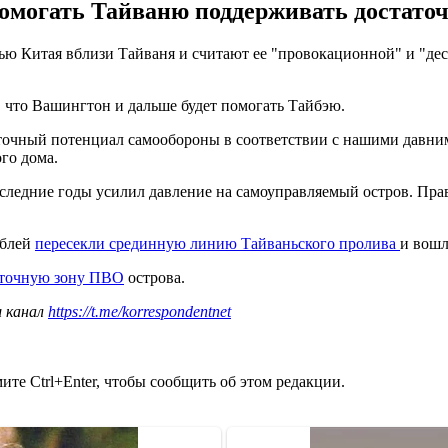
омогать Тайваню поддерживать достато
ю Китая вблизи Тайваня и считают ее "провокационной" и "дес
 что Вашингтон и дальше будет помогать Тайбэю.
очный потенциал самообороны в соответствии с нашими давними
го дома.
оследние годы усилил давление на самоуправляемый остров. Прав
аблей
пересекли срединную линию Тайваньского пролива
и вошл
сточную зону ПВО
острова.
ш канал
https://t.me/korrespondentnet
те Ctrl+Enter, чтобы сообщить об этом редакции.