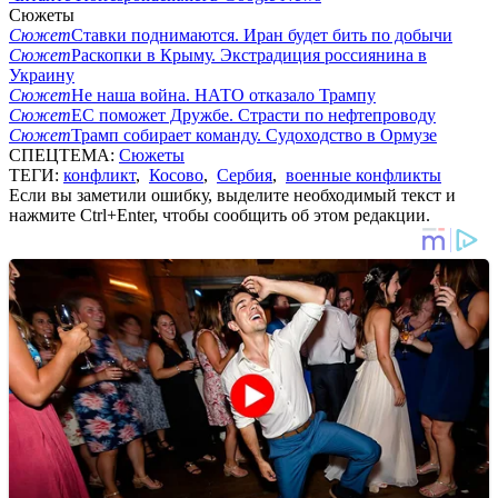
Сюжеты
Сюжет
Ставки поднимаются. Иран будет бить по добычи
Сюжет
Раскопки в Крыму. Экстрадиция россиянина в
Украину
Сюжет
Не наша война. НАТО отказало Трампу
Сюжет
ЕС поможет Дружбе. Страсти по нефтепроводу
Сюжет
Трамп собирает команду. Судоходство в Ормузе
СПЕЦТЕМА:
Сюжеты
ТЕГИ:
конфликт
,
Косово
,
Сербия
,
военные конфликты
Если вы заметили ошибку, выделите необходимый текст и
нажмите Ctrl+Enter, чтобы сообщить об этом редакции.