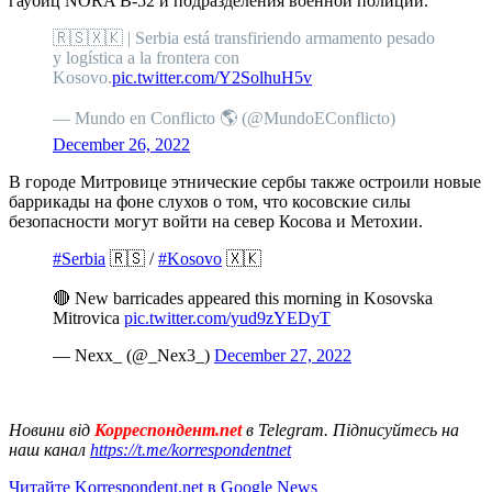
гаубиц NORA B-52 и подразделения военной полиции.
🇷🇸🇽🇰 | Serbia está transfiriendo armamento pesado
y logística a la frontera con
Kosovo.
pic.twitter.com/Y2SolhuH5v
— Mundo en Conflicto 🌎 (@MundoEConflicto)
December 26, 2022
В городе Митровице этнические сербы также остроили новые
баррикады на фоне слухов о том, что косовские силы
безопасности могут войти на север Косова и Метохии.
#Serbia
🇷🇸 /
#Kosovo
🇽🇰
🔴 New barricades appeared this morning in Kosovska
Mitrovica
pic.twitter.com/yud9zYEDyT
— Nexx_ (@_Nex3_)
December 27, 2022
Новини від
Корреспондент.net
в Telegram. Підписуйтесь на
наш канал
https://t.me/korrespondentnet
Читайте Korrespondent.net в Google News