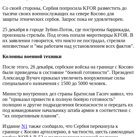
Со своей стороны, Сербия попросила KFOR разместить до
тысячи своих военнослужащих на севере Косово для
защиты этнических сербов. Запрос пока не удовлетворен.
25 декабря в городе Зубин-Поток, где построены баррикады,
произошла стрельба. Под огонь попали миротворцы KFOR. В
их заявлении говорится, что никто не пострадал, стреляли
неизвестные и "мы работаем над установлением всех фактов".
Колонны военной техники
После этого, 26 декабря, сербские войска на границе с Косово
были приведены в состояние "боевой готовности". Президент
Александр Вучич приказал увеличить вооруженные силы
специального назначения с 1500 до 5000 человек.
Министр внутренних дел страны Братислав Гасич заявил, что
он "приказал привести в полную боевую готовность"
полицию и другие подразделения безопасности и передать их
под командование начальнику штаба армии в соответствии с
"их оперативным планом".
Издание
N1
также сообщило, что Сербия перекинула к
границе с Косово артиллерию, в частности, шесть самоходных