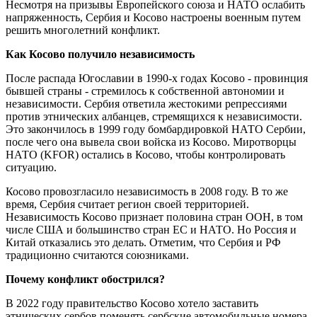
Несмотря на призывы Европейского союза и НАТО ослабить
напряженность, Сербия и Косово настроены военным путем
решить многолетний конфликт.
Как Косово получило независимость
После распада Югославии в 1990-х годах Косово - провинция
бывшей страны - стремилось к собственной автономии и
независимости. Сербия ответила жестокими репрессиями
против этнических албанцев, стремящихся к независимости.
Это закончилось в 1999 году бомбардировкой НАТО Сербии,
после чего она вывела свои войска из Косово. Миротворцы
НАТО (KFOR) остались в Косово, чтобы контролировать
ситуацию.
Косово провозгласило независимость в 2008 году. В то же
время, Сербия считает регион своей территорией.
Независимость Косово признает половина стран ООН, в том
числе США и большинство стран ЕС и НАТО. Но Россия и
Китай отказались это делать. Отметим, что Сербия и РФ
традиционно считаются союзниками.
Почему конфликт обострился?
В 2022 году правительство Косово хотело заставить
этнических сербов поменять сербские автомобильные номера