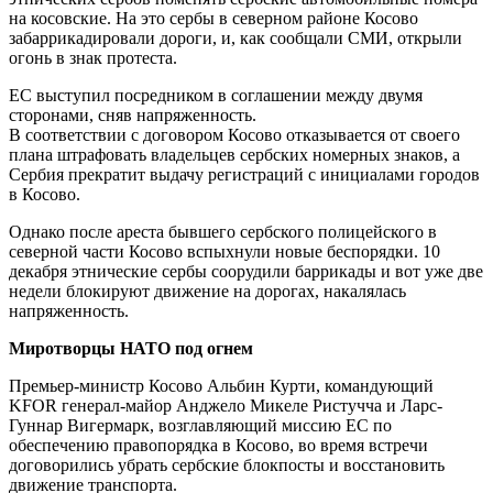
на косовские. На это сербы в северном районе Косово
забаррикадировали дороги, и, как сообщали СМИ, открыли
огонь в знак протеста.
ЕС выступил посредником в соглашении между двумя
сторонами, сняв напряженность.
В соответствии с договором Косово отказывается от своего
плана штрафовать владельцев сербских номерных знаков, а
Сербия прекратит выдачу регистраций с инициалами городов
в Косово.
Однако после ареста бывшего сербского полицейского в
северной части Косово вспыхнули новые беспорядки. 10
декабря этнические сербы соорудили баррикады и вот уже две
недели блокируют движение на дорогах, накалялась
напряженность.
Миротворцы НАТО под огнем
Премьер-министр Косово Альбин Курти, командующий
KFOR генерал-майор Анджело Микеле Ристучча и Ларс-
Гуннар Вигермарк, возглавляющий миссию ЕС по
обеспечению правопорядка в Косово, во время встречи
договорились убрать сербские блокпосты и восстановить
движение транспорта.