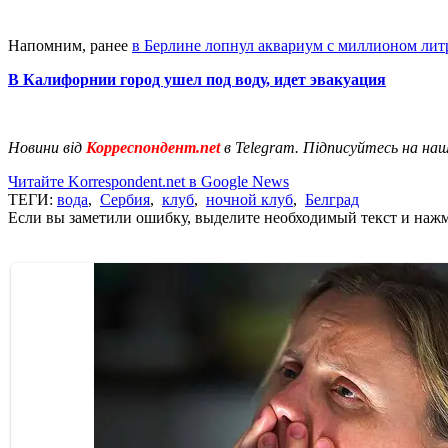
Напомним, ранее
в Берлине лопнул аквариум с миллионом лит
В Калифорнии город ушел под воду, идет эвакуация
Новини від
Корреспондент.net
в Telegram. Підписуйтесь на на
Читайте Korrespondent.net в Google News
ТЕГИ:
вода
,
Сербия
,
клуб
,
ночной клуб
,
Белград
Если вы заметили ошибку, выделите необходимый текст и нажми