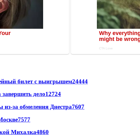
рейный билет с выигрышем
24444
а завершить дело
12724
ы из-за обмеления Днестра
7607
Москве
7577
цкой Михалка
4860