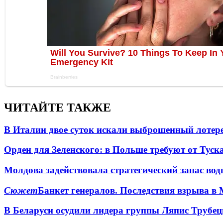
ЧИТАЙТЕ ТАКЖЕ
В Италии двое суток искали выброшенный лоте
Орден для Зеленского: в Польше требуют от Туск
Молдова задействовала стратегический запас вод
Сюжет
Банкет генералов. Последствия взрыва в 
В Беларуси осудили лидера группы Ляпис Трубе