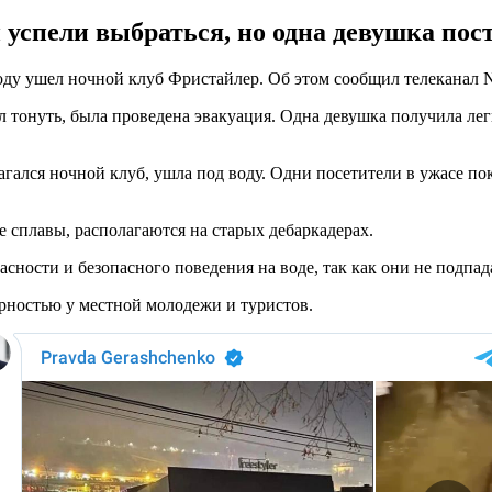
 успели выбраться, но одна девушка пос
оду ушел ночной клуб Фристайлер. Об этом сообщил телеканал N
чал тонуть, была проведена эвакуация. Одна девушка получила ле
гался ночной клуб, ушла под воду. Одни посетители в ужасе пок
е сплавы, располагаются на старых дебаркадерах.
асности и безопасного поведения на воде, так как они не подп
ярностью у местной молодежи и туристов.