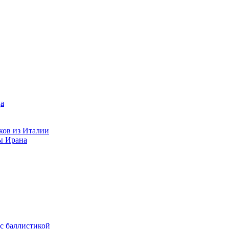
ков из Италии
ы Ирана