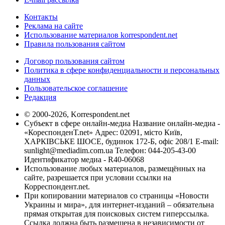
Контакты
Реклама на сайте
Использование материалов korrespondent.net
Правила пользования сайтом
Договор пользования сайтом
Политика в сфере конфиденциальности и персональных
данных
Пользовательское соглашение
Редакция
© 2000-2026, Korrespondent.net
Субъект в сфере онлайн-медиа Название онлайн-медиа -
«КореспонденТ.net» Адрес: 02091, місто Київ,
ХАРКІВСЬКЕ ШОСЕ, будинок 172-Б, офіс 208/1 E-mail:
sunlight@mediadim.com.ua
Телефон: 044-205-43-00
Идентификатор медиа - R40-06068
Использование любых материалов, размещённых на
сайте, разрешается при условии ссылки на
Корреспондент.net.
При копировании материалов со страницы «Новости
Украины и мира», для интернет-изданий – обязательна
прямая открытая для поисковых систем гиперссылка.
Ссылка должна быть размещена в независимости от