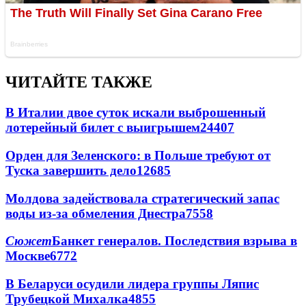
ЧИТАЙТЕ ТАКЖЕ
В Италии двое суток искали выброшенный
лотерейный билет с выигрышем
24407
Орден для Зеленского: в Польше требуют от
Туска завершить дело
12685
Молдова задействовала стратегический запас
воды из-за обмеления Днестра
7558
Сюжет
Банкет генералов. Последствия взрыва в
Москве
6772
В Беларуси осудили лидера группы Ляпис
Трубецкой Михалка
4855