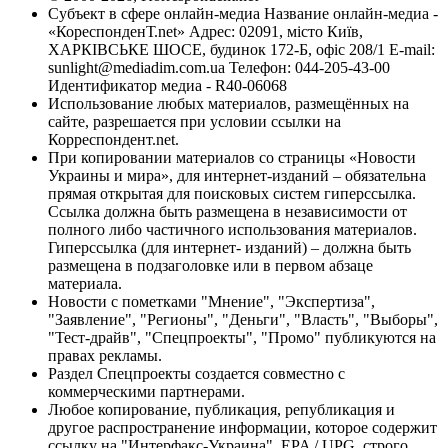
Субъект в сфере онлайн-медиа Название онлайн-медиа -
«КореспонденТ.net» Адрес: 02091, місто Київ,
ХАРКІВСЬКЕ ШОСЕ, будинок 172-Б, офіс 208/1 E-mail:
sunlight@mediadim.com.ua
Телефон: 044-205-43-00
Идентификатор медиа - R40-06068
Использование любых материалов, размещённых на
сайте, разрешается при условии ссылки на
Корреспондент.net.
При копировании материалов со страницы «Новости
Украины и мира», для интернет-изданий – обязательна
прямая открытая для поисковых систем гиперссылка.
Ссылка должна быть размещена в независимости от
полного либо частичного использования материалов.
Гиперссылка (для интернет- изданий) – должна быть
размещена в подзаголовке или в первом абзаце
материала.
Новости с пометками "Мнение", "Экспертиза",
"Заявление", "Регионы", "Деньги", "Власть", "Выборы",
"Тест-драйв", "Спецпроекты", "Промо" публикуются на
правах рекламы.
Раздел Спецпроекты создается совместно с
коммерческими партнерами.
Любое копирование, публикация, републикация и
другое распространение информации, которое содержит
ссылку на "Интерфакс-Украина", EPA / UPG, строго